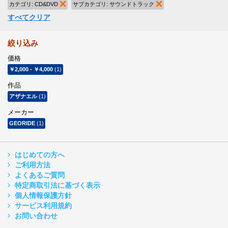
カテゴリ:
CD&DVD
商品の削除
サブカテゴリ:
サウンドトラック
商品の削除
すべてクリア
絞り込み
価格
￥2,000
-
￥4,000
(1)
作品
アザナエル
(1)
メーカー
GEORIDE
(1)
はじめての方へ
ご利用方法
よくあるご質問
特定商取引法に基づく表示
個人情報保護方針
サービス利用規約
お問い合わせ