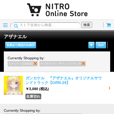
Menu
Cart
検索
アザナエル
在庫あり商品のみ表示
Sort
Currently Shopping by:
カテゴリ:
CD&DVD
商品の削除
サブカテゴリ:
サウンドトラック
商品の削除
ガンカケル 『アザナエル』オリジナルサウ
ンドトラック【GRN-24】
￥3,080
(税込)
在庫切れ
Currently Shopping by: