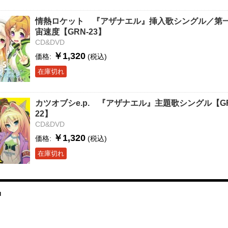
情熱ロケット 『アザナエル』挿入歌シングル／第
宙速度【GRN-23】
CD&DVD
￥1,320
価格:
(税込)
在庫切れ
カツオブシe.p. 『アザナエル』主題歌シングル【GR
22】
CD&DVD
￥1,320
価格:
(税込)
在庫切れ
品