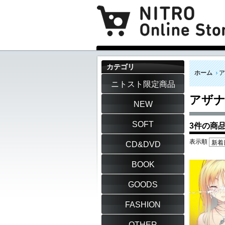
カテゴリ
ホーム
ア
ニトスト限定商品
アザ
NEW
SOFT
3件の商
表示順
CD&DVD
BOOK
GOODS
FASHION
OTHER