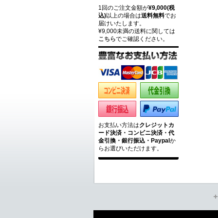
1回のご注文金額が
¥9,000(税
込)
以上の場合は
送料無料
でお
届けいたします。
¥9,000未満の送料に関しては
こちら
でご確認ください。
お支払い方法は
クレジットカ
ード決済・コンビニ決済・代
金引換・銀行振込・Paypal
か
らお選びいただけます。