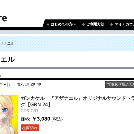
はじめての方へ
ご利用方法
マイアカウ
ザナエル
ナエル
品
表示
10
20
40
在庫あり商品の
ガンカケル 『アザナエル』オリジナルサウンドト
ク【GRN-24】
CD&DVD
￥3,080
価格:
(税込)
在庫切れ