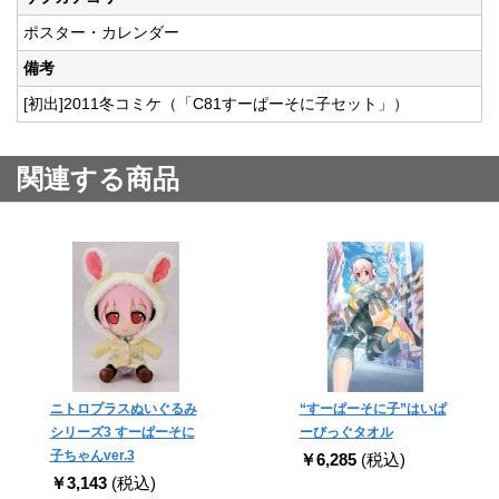
ポスター・カレンダー
備考
[初出]2011冬コミケ（「C81すーぱーそに子セット」）
関連する商品
ニトロプラスぬいぐるみ
“すーぱーそに子”はいぱ
シリーズ3 すーぱーそに
ーびっぐタオル
子ちゃんver.3
￥6,285
(税込)
￥3,143
(税込)