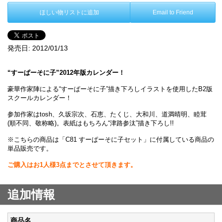
ほしい物リストに追加
Email to Friend
発売日:
2012/01/13
“すーぱーそに子”2012年版カレンダー！
豪華作家陣による“すーぱーそに子”描き下ろしイラストを使用したB2版
スクールカレンダー！
参加作家はtosh、久坂宗次、石恵、たくじ、大和川、道満晴明、睦茸
(順不同、敬称略)。表紙はもちろん“津路参汰”描き下ろし!!
※こちらの商品は「C81 すーぱーそに子セット」に付属している商品の
単品販売です。
ご購入はお1人様3点までとさせて頂きます。
追加情報
商品名