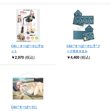
C81：すーぱーそに子セ
C82:“すーぱーそに子”フ
ット
ード付きタオル
￥2,970
(税込)
￥4,400
(税込)
C82:“すーぱーそに