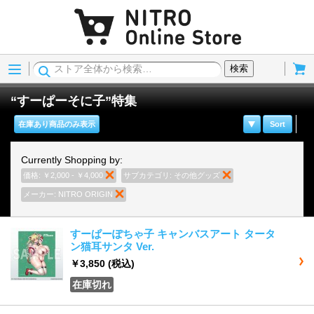
Menu
Cart
検索
“すーぱーそに子”特集
在庫あり商品のみ表示
Sort
Currently Shopping by:
価格:
￥2,000 - ￥4,000
商品の削除
サブカテゴリ:
その他グッズ
商品の削除
メーカー:
NITRO ORIGIN
商品の削除
すーぱーぽちゃ子 キャンバスアート タータ
ン猫耳サンタ Ver.
￥3,850
(税込)
在庫切れ