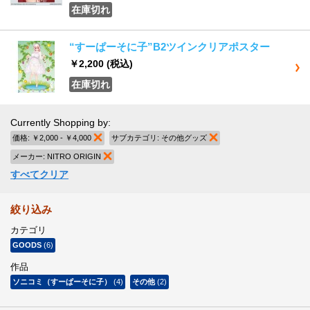
在庫切れ
“すーぱーそに子”B2ツインクリアポスター
￥2,200
(税込)
在庫切れ
Currently Shopping by:
価格:
￥2,000 - ￥4,000
商品の削除
サブカテゴリ:
その他グッズ
商品の削除
メーカー:
NITRO ORIGIN
商品の削除
すべてクリア
絞り込み
カテゴリ
GOODS
(6)
作品
ソニコミ（すーぱーそに子）
(4)
その他
(2)