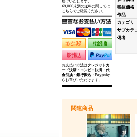
届けいたします。
¥9,000未満の送料に関しては
税抜価格
こちら
でご確認ください。
作品
カテゴリ
サブカテ
備考
お支払い方法は
クレジットカ
ード決済・コンビニ決済・代
金引換・銀行振込・Paypal
か
らお選びいただけます。
関連商品