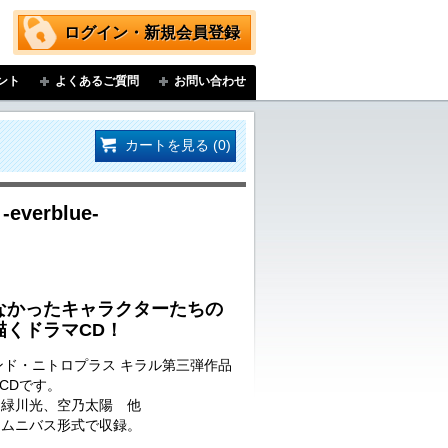
ログイン・新規会員登録
ント
よくあるご質問
お問い合わせ
カートを見る (0)
-everblue-
なかったキャラクターたちの
描くドラマCD！
ンド・ニトロプラス キラル第三弾作品
マCDです。
、緑川光、空乃太陽 他
オムニバス形式で収録。