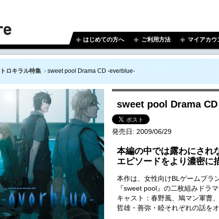
はじめての方へ
ご利用方法
マイアカウ
トロキラル特集
sweet pool Drama CD -everblue-
sweet pool Drama CD 
発売日:
2009/06/29
本編の中では露わにされ
エピソードをより濃密に
本作は、女性向けBLゲームブラ
『sweet pool』の二枚組みドラ
キャスト：春野風、鳩マン軍曹
哲雄・善弥・睦それぞれの話を