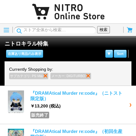
Menu
Cart
検索
ニトロキラル特集
在庫あり商品のみ表示
Sort
Currently Shopping by:
サブカテゴリ:
PS Vita
商品の削除
メーカー:
DIGITURBO
商品の削除
『DRAMAtical Murder re:code』（ニトスト
限定版）
￥13,200
(税込)
販売終了
『DRAMAtical Murder re:code』（初回生産