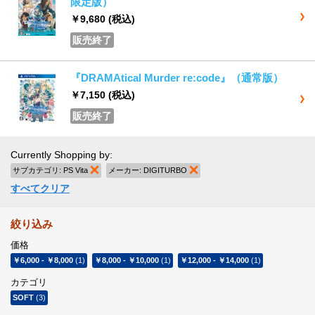
限定版）
￥9,680
(税込)
販売終了
『DRAMAtical Murder re:code』（通常版）
￥7,150
(税込)
販売終了
Currently Shopping by:
サブカテゴリ:
PS Vita
商品の削除
メーカー:
DIGITURBO
商品の削除
すべてクリア
絞り込み
価格
￥6,000
-
￥8,000
(1)
￥8,000
-
￥10,000
(1)
￥12,000
-
￥14,000
(1)
カテゴリ
SOFT
(3)