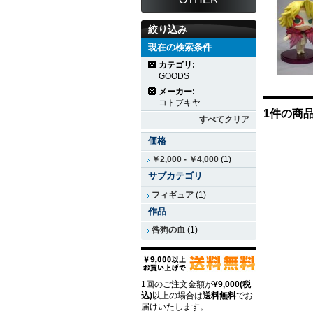
絞り込み
現在の検索条件
カテゴリ:
GOODS
メーカー:
コトブキヤ
1件の商
すべてクリア
価格
￥2,000
-
￥4,000
(1)
サブカテゴリ
フィギュア
(1)
作品
咎狗の血
(1)
1回のご注文金額が
¥9,000(税
込)
以上の場合は
送料無料
でお
届けいたします。