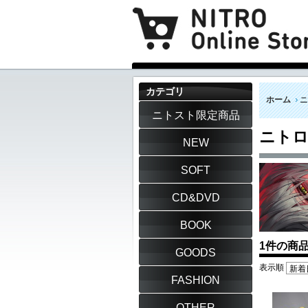
カテゴリ
ホーム
ニ
ニトスト限定商品
ニト
NEW
SOFT
CD&DVD
BOOK
1件の商
GOODS
表示順
FASHION
OTHER