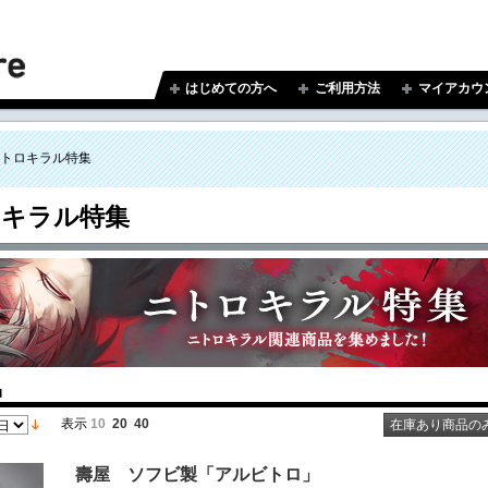
はじめての方へ
ご利用方法
マイアカウ
トロキラル特集
ロキラル特集
品
表示
10
20
40
在庫あり商品の
壽屋 ソフビ製「アルビトロ」