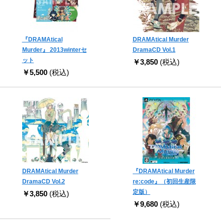
『DRAMAtical
DRAMAtical Murder
Murder』 2013winterセ
DramaCD Vol.1
ット
￥3,850
(税込)
￥5,500
(税込)
DRAMAtical Murder
『DRAMAtical Murder
DramaCD Vol.2
re:code』（初回生産限
定版）
￥3,850
(税込)
￥9,680
(税込)