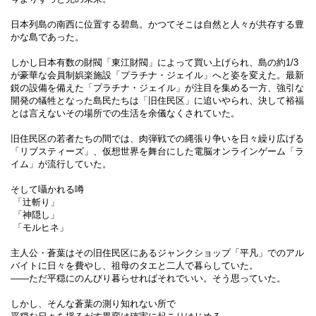
日本列島の南西に位置する碧島。かつてそこは自然と人々が共存する豊
かな島であった。
しかし日本有数の財閥「東江財閥」によって買い上げられ、島の約1/3
が豪華な会員制娯楽施設「プラチナ・ジェイル」へと姿を変えた。最新
鋭の設備を備えた「プラチナ・ジェイル」が注目を集める一方、強引な
開発の犠牲となった島民たちは「旧住民区」に追いやられ、決して裕福
とは言えないその場所での生活を余儀なくされていた。
旧住民区の若者たちの間では、肉弾戦での縄張り争いを日々繰り広げる
「リブスティーズ」、仮想世界を舞台にした電脳オンラインゲーム「ラ
イム」が流行していた。
そして囁かれる噂
「辻斬り」
「神隠し」
「モルヒネ」
主人公・蒼葉はその旧住民区にあるジャンクショップ「平凡」でのアル
バイトに日々を費やし、祖母のタエと二人で暮らしていた。
――ただ平穏にのんびり暮らせればそれでいい。そう思っていた。
しかし、そんな蒼葉の測り知れない所で