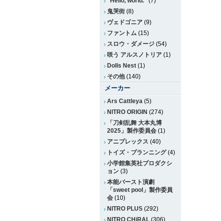
“Hello, world.”
(7)
鬼哭街
(8)
ヴェドゴニア
(9)
ファントム
(15)
スロウ・ダメージ
(54)
咲う アルスノトリア
(1)
Dolls Nest
(1)
その他
(140)
メーカー
Ars Cattleya
(5)
NITRO ORIGIN
(274)
「刀剣乱舞 大本丸博
2025」製作委員会
(1)
アニプレックス
(40)
トイズ・プランニング
(4)
小学館集英社プロダクシ
ョン
(3)
本能バースト演劇
「sweet pool」製作委員
会
(10)
NITRO PLUS
(292)
NITRO CHiRAL
(306)