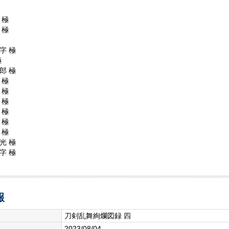
 極
 極
字 極
極
郎 極
 極
 極
 極
 極
 極
 極
光 極
字 極
報
刀剣乱舞絢爛図録 四
2023/08/04