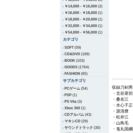
￥14,000
-
￥16,000
(3)
￥16,000
-
￥18,000
(1)
￥18,000
-
￥20,000
(1)
￥32,000
-
￥34,000
(1)
￥54,000
-
￥56,000
(1)
カテゴリ
SOFT
(59)
CD&DVD
(169)
BOOK
(103)
GOODS
(1764)
FASHION
(65)
サブカテゴリ
収録刀剣男
PCゲーム
(54)
・北谷菜切
PSP
(1)
・桑名江
PS Vita
(3)
・水心子正
Xbox 360
(1)
・源清麿
CDアルバム
(43)
・松井江
マキシCD
(29)
・山鳥毛
サウンドトラック
(30)
・鬼丸国綱