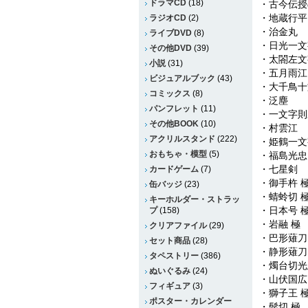
ドラマCD
(18)
・古今伝授
・地蔵行平
ラジオCD
(2)
・治金丸
ライブDVD
(8)
・日光一文
その他DVD
(39)
・太閤左文
小説
(31)
・五月雨江
ビジュアルブック
(43)
・大千鳥十
コミックス
(8)
・泛塵
パンフレット
(11)
・一文字則
その他BOOK
(10)
・村雲江
アクリルスタンド
(222)
・姫鶴一文
おもちゃ・模型
(5)
・福島光忠
・七星剣
カードゲーム
(7)
・御手杵 
缶バッジ
(23)
・蜻蛉切 
キーホルダー・ストラッ
・日本号 
プ
(158)
・岩融 極
クリアファイル
(29)
・巴形薙刀
セット商品
(28)
・静形薙刀
タペストリー
(386)
・燭台切光
ぬいぐるみ
(24)
・山伏国広
フィギュア
(3)
・獅子王 
ポスター・カレンダー
・髭切 極