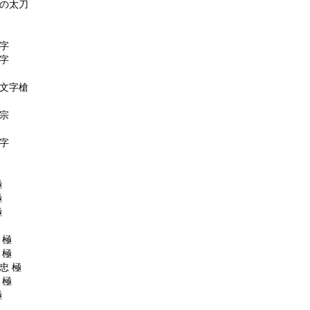
の太刀
字
字
文字槍
宗
字
極
極
極
 極
 極
忠 極
 極
極