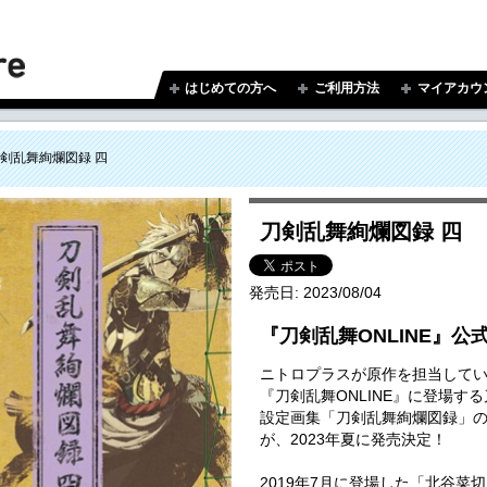
はじめての方へ
ご利用方法
マイアカウ
剣乱舞絢爛図録 四
刀剣乱舞絢爛図録 四
発売日:
2023/08/04
『刀剣乱舞ONLINE』公
ニトロプラスが原作を担当して
『刀剣乱舞ONLINE』に登場す
設定画集「刀剣乱舞絢爛図録」の
が、2023年夏に発売決定！
2019年7月に登場した「北谷菜切