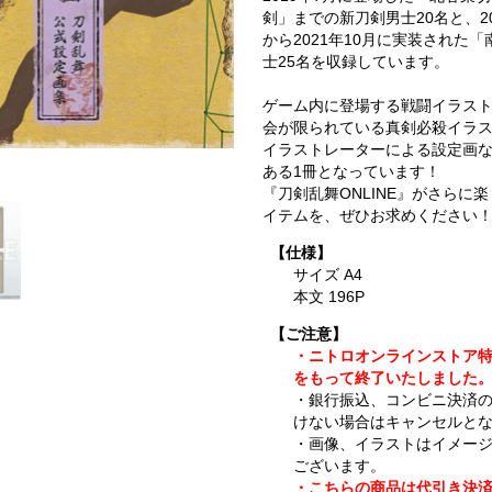
剣」までの新刀剣男士20名と、2
から2021年10月に実装された
士25名を収録しています。
ゲーム内に登場する戦闘イラス
会が限られている真剣必殺イラ
イラストレーターによる設定画
ある1冊となっています！
『刀剣乱舞ONLINE』がさらに
イテムを、ぜひお求めください
【仕様】
サイズ A4
本文 196P
【ご注意】
・ニトロオンラインストア特典は、
をもって終了いたしました
・銀行振込、コンビニ決済
けない場合はキャンセルと
・画像、イラストはイメー
ございます。
・こちらの商品は代引き決