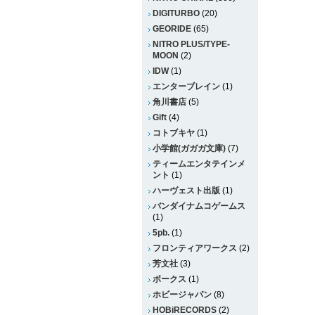
DIGITURBO
(20)
GEORIDE
(65)
NITRO PLUS/TYPE-
MOON
(2)
IDW
(1)
エンターブレイン
(1)
角川書店
(5)
Gift
(4)
コトブキヤ
(1)
小学館(ガガガ文庫)
(7)
ティームエンタテインメ
ント
(1)
ハーヴェスト出版
(1)
バンダイナムコゲームス
(1)
5pb.
(1)
フロンティアワークス
(2)
芳文社
(3)
ボークス
(1)
ホビージャパン
(8)
HOBiRECORDS
(2)