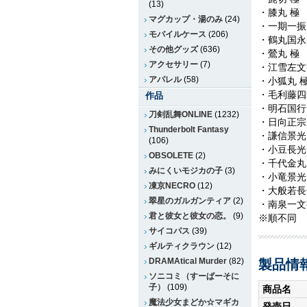
(13)
・膝丸 極
マグカップ・湯のみ
(24)
・一期一振
モバイルケース
(206)
・鶴丸国永
その他グッズ
(636)
・鶯丸 極
アクセサリー
(7)
・江雪左文
アパレル
(58)
・小狐丸 
・毛利藤四
作品
・明石国行
刀剣乱舞ONLINE
(1232)
・日向正宗
Thunderbolt Fantasy
・謙信景光
(106)
・小豆長光
OBSOLETE
(2)
・千代金丸
みにくいモジカの子
(3)
・小竜景光
凍京NECRO
(12)
・大般若長
翠星のガルガンティア
(2)
・南泉一文
君と彼女と彼女の恋。
(9)
※順不同
サイコパス
(39)
ギルティクラウン
(12)
DRAMAtical Murder
(82)
製品情
ソニコミ（すーぱーそに
子）
(109)
商品名
魔法少女まどか☆マギカ
発売日