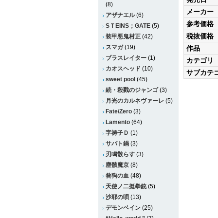
(8)
メーカー
アザナエル
(6)
参考価格
SＴEINS；GATE
(5)
税抜価格
装甲悪鬼村正
(42)
スマガ
(19)
作品
ブラスレイター
(1)
カテゴリ
カオスヘッド
(10)
サブカテ
sweet pool
(45)
続・殺戮のジャンゴ
(3)
月光のカルネヴァーレ
(5)
Fate/Zero
(3)
Lamento
(64)
字祷子Ｄ
(1)
サバト鍋
(3)
刃鳴散らす
(3)
塵骸魔京
(8)
咎狗の血
(48)
天使ノ二挺拳銃
(5)
沙耶の唄
(13)
デモンベイン
(25)