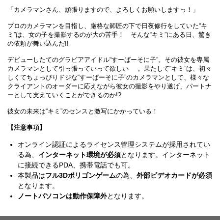
「カメラマンさん、頑張りますので、よろしくお願いしますっ！」
プロのカメラマンを目指し、厳格な師匠の下で日夜修行をしていた“キ
ミ”は、女の子を撮影するのが大の苦手！ そんな“キミ”にある日、驚き
の依頼が舞い込んだ!!
デビューしたてのグラビアアイドル“すーぱーそに子”。その彼女を専属
カメラマンとして引っ張っていって欲しい──。果たして“キミ”は、初々
しくてちょっぴりドジな“すーぱーそに子”のカメラマンとして、様々な
クライアントのオーダーに応えながら彼女の撮影をやり遂げ、パートナ
ーとして支えていくことができるのか!?
彼女の未来は“キミ”のセンスと激写にかかっている！
【注意事項】
オンライン認証によるライセンス管理システムが採用されてい
る為、
インターネット環境が必須
となります。インターネット
に接続できるPDA、携帯電話でも可。
本製品は
フル3Dポリゴンゲーム
の為、
外部ビデオカードが必須
となります。
ノートパソコンは動作保障外
となります。