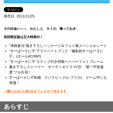
発売日:
2011/11/25
その出会い―― わたしと、キミの、撮っておき♪
初回限定版は五大特典付！
“津路参汰”描き下ろしパッケージ＆フォト風スペシャルシート
“すーぱーそに子”プライベートブック「極私的すーぱーそに
子」(オール4C/36P)
“すーぱーそに子”スナップ付き特製ペーパーフォトフレーム
書き下ろしストーリー オーディオドラマCD “第一宇宙速
度”フル出演！
すーぱーそに子私物 クジラピック(レプリカ) ゲーム中にも
登場！
ご購入はお1人様3点までとさせて頂きます。
あらすじ