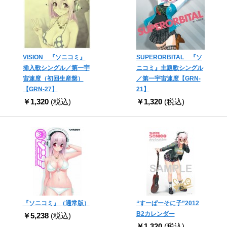
VISION 『ソニコミ』
SUPERORBITAL 『ソ
挿入歌シングル／第一宇
ニコミ』主題歌シングル
宙速度（初回生産盤）
／第一宇宙速度【GRN-
【GRN-27】
21】
￥1,320
(税込)
￥1,320
(税込)
『ソニコミ』（通常版）
“すーぱーそに子”2012
B2カレンダー
￥5,238
(税込)
￥1,320
(税込)