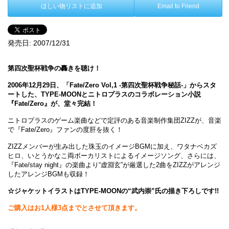
ほしい物リストに追加
Email to Friend
発売日:
2007/12/31
第四次聖杯戦争の轟きを聴け！
2006年12月29日、「Fate/Zero Vol,1 -第四次聖杯戦争秘話-」からスタ
ートした、TYPE-MOONとニトロプラスのコラボレーション小説
『Fate/Zero』が、堂々完結！
ニトロプラスのゲーム楽曲などで定評のある音楽制作集団ZIZZが、音楽
で『Fate/Zero』ファンの度肝を抜く！
ZIZZメンバーが生み出した珠玉のイメージBGMに加え、ワタナベカズ
ヒロ、いとうかなこ両ボーカリストによるイメージソング、さらには、
『Fate/stay night』の楽曲より“虚淵玄”が厳選した2曲をZIZZがアレンジ
したアレンジBGMも収録！
☆ジャケットイラストはTYPE-MOONの“武内崇”氏の描き下ろしです!!
ご購入はお1人様3点までとさせて頂きます。