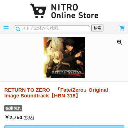
Menu
Cart
検索
RETURN TO ZERO 『Fate/Zero』Original
Image Soundtrack【HBN-318】
在庫切れ
￥2,750
(税込)