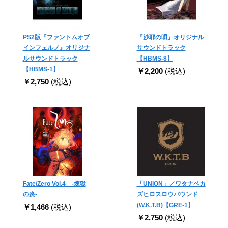
PS2版『ファントムオブ
『沙耶の唄』オリジナル
インフェルノ』オリジナ
サウンドトラック
ルサウンドトラック
【HBMS-8】
【HBMS-1】
￥2,200
(税込)
￥2,750
(税込)
Fate/Zero Vol.4 -煉獄
「UNION」／ワタナベカ
の炎-
ズヒロスロウバウンド
(W.K.T.B)【GRE-1】
￥1,466
(税込)
￥2,750
(税込)