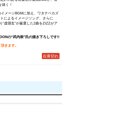
肝を抜く！
のイメージBGMに加え、ワタナベカズ
ストによるイメージソング、さらに
楽曲より“虚淵玄”が厳選した2曲をZIZZがア
！
OONの“武内崇”氏の描き下ろしです!!
て頂きます。
在庫切れ