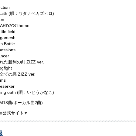
uction
it faith (唄：ワタナベカズヒロ)
on
KARIYA'S"theme.
tle field
ilgamesh
s Battle
sessions
ancer
た勝利の剣 ZIZZ ver.
gfight
ての悪 ZIZZ ver.
ams
rserker
nning oath (唄：いとうかなこ)
GM13曲/ボーカル曲2曲)
Zero公式サイト▼
報