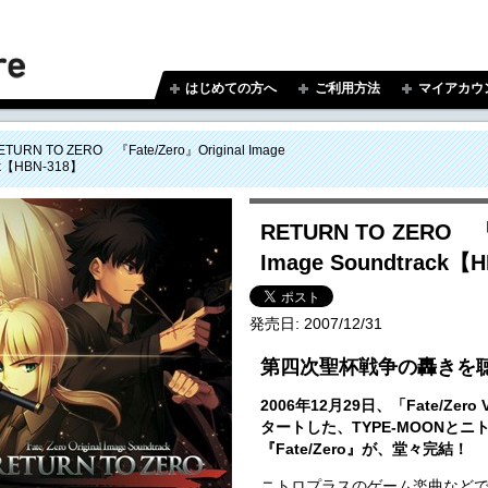
はじめての方へ
ご利用方法
マイアカウ
ETURN TO ZERO 『Fate/Zero』Original Image
ck【HBN-318】
RETURN TO ZERO 『F
Image Soundtrack【
発売日:
2007/12/31
第四次聖杯戦争の轟きを
2006年12月29日、「Fate/Zer
タートした、TYPE-MOONと
『Fate/Zero』が、堂々完結！
ニトロプラスのゲーム楽曲などで