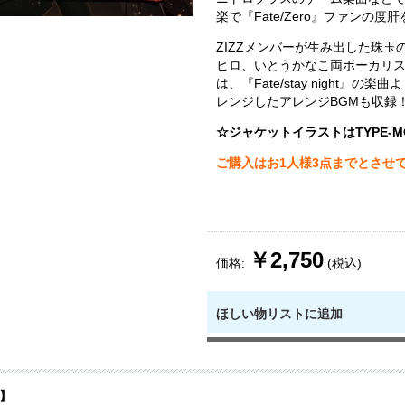
楽で『Fate/Zero』ファンの度
ZIZZメンバーが生み出した珠玉
ヒロ、いとうかなこ両ボーカリ
は、『Fate/stay night』の
レンジしたアレンジBGMも収録
☆ジャケットイラストはTYPE-M
ご購入はお1人様3点までとさせ
￥2,750
価格:
(税込)
ほしい物リストに追加
】