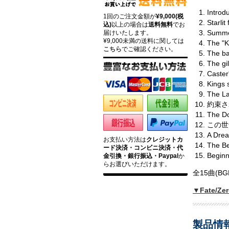
Introd
1回のご注文金額が
¥9,000(税
Starl
込)
以上の場合は
送料無料
でお
Summ
届けいたします。
¥9,000未満の送料に関しては
The "
こちら
でご確認ください。
The bat
The g
Caster'
Kings 
The L
約束され
The Do
この世全
A Dre
お支払い方法は
クレジットカ
The Be
ード決済・コンビニ決済・代
Begi
金引換・銀行振込・Paypal
か
らお選びいただけます。
全15曲(B
▼Fate/
製品情