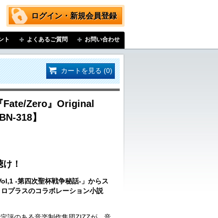
ログイン・新規会員登録
ント
よくあるご質問
お問い合わせ
カートを見る (0)
ate/Zero』Original
HBN-318】
聴け！
o Vol,1 -第四次聖杯戦争秘話-」からス
ニトロプラスのコラボレーション小説
定評のある音楽制作集団ZIZZが、音