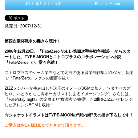
ほしい物リストに追加
Email to Friend
発売日:
2007/12/31
第四次聖杯戦争の轟きを聴け！
2006年12月29日、「Fate/Zero Vol,1 -第四次聖杯戦争秘話-」からスタ
ートした、TYPE-MOONとニトロプラスのコラボレーション小説
『Fate/Zero』が、堂々完結！
ニトロプラスのゲーム楽曲などで定評のある音楽制作集団ZIZZが、音楽
で『Fate/Zero』ファンの度肝を抜く！
ZIZZメンバーが生み出した珠玉のイメージBGMに加え、ワタナベカズ
ヒロ、いとうかなこ両ボーカリストによるイメージソング、さらには、
『Fate/stay night』の楽曲より“虚淵玄”が厳選した2曲をZIZZがアレンジ
したアレンジBGMも収録！
☆ジャケットイラストはTYPE-MOONの“武内崇”氏の描き下ろしです!!
ご購入はお1人様3点までとさせて頂きます。