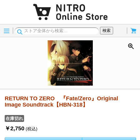
Menu
Cart
検索
RETURN TO ZERO 『Fate/Zero』Original
Image Soundtrack【HBN-318】
在庫切れ
￥2,750
(税込)