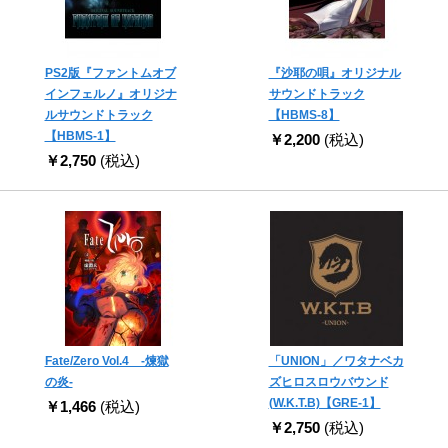
PS2版『ファントムオブ
『沙耶の唄』オリジナル
インフェルノ』オリジナ
サウンドトラック
ルサウンドトラック
【HBMS-8】
【HBMS-1】
￥2,200
(税込)
￥2,750
(税込)
Fate/Zero Vol.4 -煉獄
「UNION」／ワタナベカ
の炎-
ズヒロスロウバウンド
(W.K.T.B)【GRE-1】
￥1,466
(税込)
￥2,750
(税込)