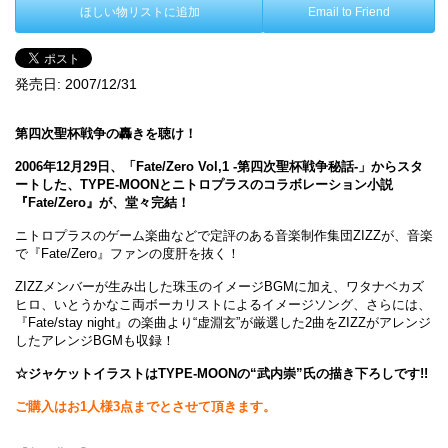
ほしい物リストに追加
Email to Friend
発売日:
2007/12/31
第四次聖杯戦争の轟きを聴け！
2006年12月29日、「Fate/Zero Vol,1 -第四次聖杯戦争秘話-」からスタ
ートした、TYPE-MOONとニトロプラスのコラボレーション小説
『Fate/Zero』が、堂々完結！
ニトロプラスのゲーム楽曲などで定評のある音楽制作集団ZIZZが、音楽
で『Fate/Zero』ファンの度肝を抜く！
ZIZZメンバーが生み出した珠玉のイメージBGMに加え、ワタナベカズ
ヒロ、いとうかなこ両ボーカリストによるイメージソング、さらには、
『Fate/stay night』の楽曲より“虚淵玄”が厳選した2曲をZIZZがアレンジ
したアレンジBGMも収録！
☆ジャケットイラストはTYPE-MOONの“武内崇”氏の描き下ろしです!!
ご購入はお1人様3点までとさせて頂きます。