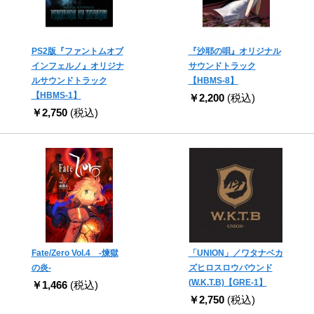
PS2版『ファントムオブ
『沙耶の唄』オリジナル
インフェルノ』オリジナ
サウンドトラック
ルサウンドトラック
【HBMS-8】
【HBMS-1】
￥2,200
(税込)
￥2,750
(税込)
Fate/Zero Vol.4 -煉獄
「UNION」／ワタナベカ
の炎-
ズヒロスロウバウンド
(W.K.T.B)【GRE-1】
￥1,466
(税込)
￥2,750
(税込)