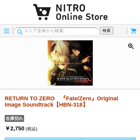
Menu
Cart
検索
RETURN TO ZERO 『Fate/Zero』Original
Image Soundtrack【HBN-318】
在庫切れ
￥2,750
(税込)