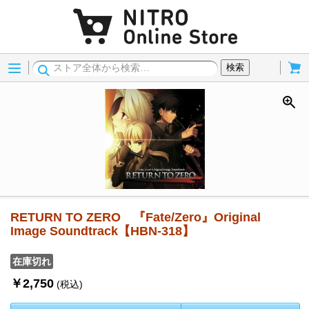
Menu
Cart
検索
RETURN TO ZERO 『Fate/Zero』Original
Image Soundtrack【HBN-318】
在庫切れ
￥2,750
(税込)