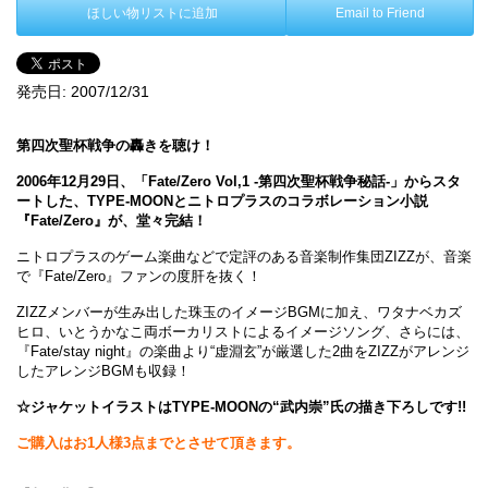
ほしい物リストに追加
Email to Friend
発売日:
2007/12/31
第四次聖杯戦争の轟きを聴け！
2006年12月29日、「Fate/Zero Vol,1 -第四次聖杯戦争秘話-」からスタ
ートした、TYPE-MOONとニトロプラスのコラボレーション小説
『Fate/Zero』が、堂々完結！
ニトロプラスのゲーム楽曲などで定評のある音楽制作集団ZIZZが、音楽
で『Fate/Zero』ファンの度肝を抜く！
ZIZZメンバーが生み出した珠玉のイメージBGMに加え、ワタナベカズ
ヒロ、いとうかなこ両ボーカリストによるイメージソング、さらには、
『Fate/stay night』の楽曲より“虚淵玄”が厳選した2曲をZIZZがアレンジ
したアレンジBGMも収録！
☆ジャケットイラストはTYPE-MOONの“武内崇”氏の描き下ろしです!!
ご購入はお1人様3点までとさせて頂きます。