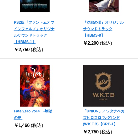
PS2版『ファントムオブ
『沙耶の唄』オリジナル
インフェルノ』オリジナ
サウンドトラック
ルサウンドトラック
【HBMS-8】
【HBMS-1】
￥2,200
(税込)
￥2,750
(税込)
Fate/Zero Vol.4 -煉獄
「UNION」／ワタナベカ
の炎-
ズヒロスロウバウンド
(W.K.T.B)【GRE-1】
￥1,466
(税込)
￥2,750
(税込)