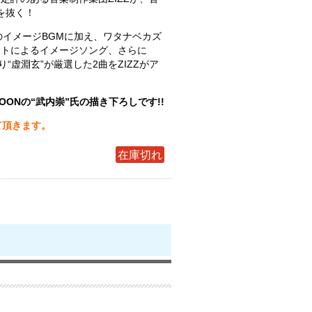
肝を抜く！
のイメージBGMに加え、ワタナベカズ
ストによるイメージソング、さらに
楽曲より“虚淵玄”が厳選した2曲をZIZZがア
！
OONの“武内崇”氏の描き下ろしです!!
て頂きます。
在庫切れ