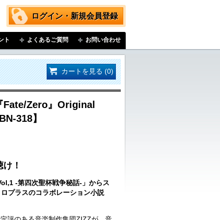
ログイン・新規会員登録
ント
よくあるご質問
お問い合わせ
カートを見る (0)
ate/Zero』Original
HBN-318】
聴け！
o Vol,1 -第四次聖杯戦争秘話-」からス
ニトロプラスのコラボレーション小説
定評のある音楽制作集団ZIZZが、音