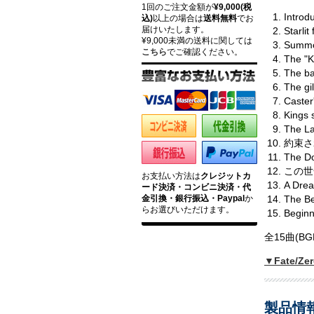
1回のご注文金額が
¥9,000(税
Introd
込)
以上の場合は
送料無料
でお
届けいたします。
Starl
¥9,000未満の送料に関しては
Summ
こちら
でご確認ください。
The "
The bat
The g
Caster'
Kings 
The L
約束され
The Do
この世全
お支払い方法は
クレジットカ
A Dre
ード決済・コンビニ決済・代
金引換・銀行振込・Paypal
か
The Be
らお選びいただけます。
Begi
全15曲(B
▼Fate/
製品情