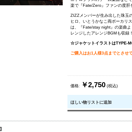
楽で『Fate/Zero』ファンの度
ZIZZメンバーが生み出した珠玉
ヒロ、いとうかなこ両ボーカリ
は、『Fate/stay night』の
レンジしたアレンジBGMも収録
☆ジャケットイラストはTYPE-M
ご購入はお1人様3点までとさせ
￥2,750
価格:
(税込)
ほしい物リストに追加
】