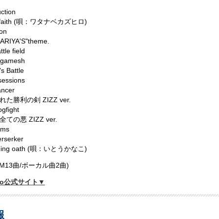
uction
it faith (唄：ワタナベカズヒロ)
on
KARIYA'S"theme.
tle field
ilgamesh
s Battle
sessions
ancer
た勝利の剣 ZIZZ ver.
gfight
ての悪 ZIZZ ver.
ams
rserker
nning oath (唄：いとうかなこ)
GM13曲/ボーカル曲2曲)
Zero公式サイト▼
報