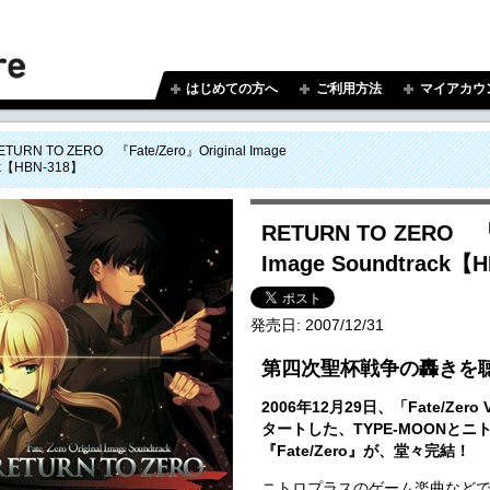
はじめての方へ
ご利用方法
マイアカウ
ETURN TO ZERO 『Fate/Zero』Original Image
ck【HBN-318】
RETURN TO ZERO 『F
Image Soundtrack【
発売日:
2007/12/31
第四次聖杯戦争の轟きを
2006年12月29日、「Fate/Zer
タートした、TYPE-MOONと
『Fate/Zero』が、堂々完結！
ニトロプラスのゲーム楽曲などで