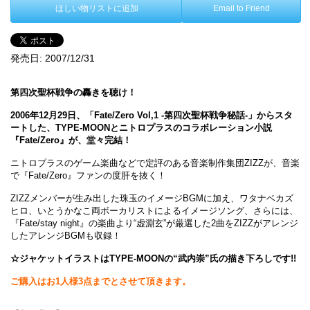
ほしい物リストに追加
Email to Friend
発売日:
2007/12/31
第四次聖杯戦争の轟きを聴け！
2006年12月29日、「Fate/Zero Vol,1 -第四次聖杯戦争秘話-」からスタ
ートした、TYPE-MOONとニトロプラスのコラボレーション小説
『Fate/Zero』が、堂々完結！
ニトロプラスのゲーム楽曲などで定評のある音楽制作集団ZIZZが、音楽
で『Fate/Zero』ファンの度肝を抜く！
ZIZZメンバーが生み出した珠玉のイメージBGMに加え、ワタナベカズ
ヒロ、いとうかなこ両ボーカリストによるイメージソング、さらには、
『Fate/stay night』の楽曲より“虚淵玄”が厳選した2曲をZIZZがアレンジ
したアレンジBGMも収録！
☆ジャケットイラストはTYPE-MOONの“武内崇”氏の描き下ろしです!!
ご購入はお1人様3点までとさせて頂きます。