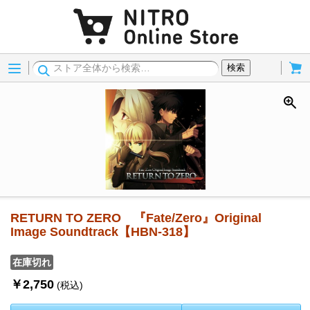
Menu
Cart
検索
RETURN TO ZERO 『Fate/Zero』Original
Image Soundtrack【HBN-318】
在庫切れ
￥2,750
(税込)