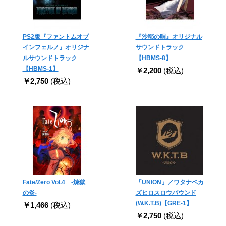
PS2版『ファントムオブ
『沙耶の唄』オリジナル
インフェルノ』オリジナ
サウンドトラック
ルサウンドトラック
【HBMS-8】
【HBMS-1】
￥2,200
(税込)
￥2,750
(税込)
Fate/Zero Vol.4 -煉獄
「UNION」／ワタナベカ
の炎-
ズヒロスロウバウンド
(W.K.T.B)【GRE-1】
￥1,466
(税込)
￥2,750
(税込)