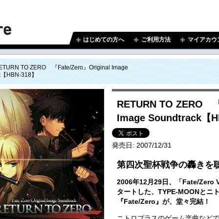
はじめての方へ
ご利用方法
マイアカウ
ETURN TO ZERO 『Fate/Zero』Original Image
ck【HBN-318】
RETURN TO ZERO 『F
Image Soundtrack【
発売日:
2007/12/31
第四次聖杯戦争の轟きを
2006年12月29日、「Fate/Zer
タートした、TYPE-MOONと
『Fate/Zero』が、堂々完結！
ニトロプラスのゲーム楽曲などで