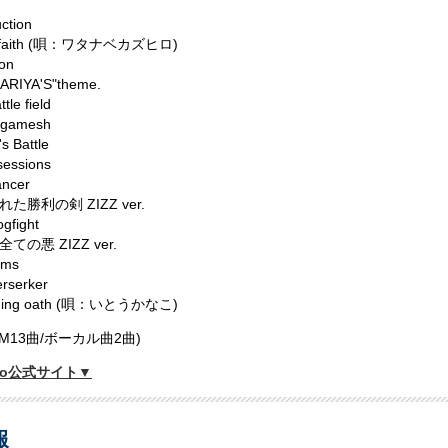
uction
it faith (唄：ワタナベカズヒロ)
on
KARIYA'S"theme.
tle field
ilgamesh
s Battle
sessions
ancer
た勝利の剣 ZIZZ ver.
gfight
ての悪 ZIZZ ver.
ams
rserker
nning oath (唄：いとうかなこ)
GM13曲/ボーカル曲2曲)
Zero公式サイト▼
報