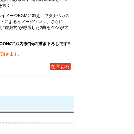
肝を抜く！
のイメージBGMに加え、ワタナベカズ
ストによるイメージソング、さらに
楽曲より“虚淵玄”が厳選した2曲をZIZZがア
！
OONの“武内崇”氏の描き下ろしです!!
て頂きます。
在庫切れ