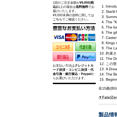
1回のご注文金額が
¥9,000(税
Introd
込)
以上の場合は
送料無料
でお
届けいたします。
Starl
¥9,000未満の送料に関しては
Summ
こちら
でご確認ください。
The "
The bat
The g
Caster'
Kings 
The L
約束され
The Do
この世全
お支払い方法は
クレジットカ
A Dre
ード決済・コンビニ決済・代
金引換・銀行振込・Paypal
か
The Be
らお選びいただけます。
Begi
全15曲(B
▼Fate/
製品情