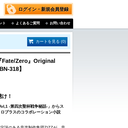
ログイン・新規会員登録
ント
よくあるご質問
お問い合わせ
カートを見る (0)
ate/Zero』Original
HBN-318】
聴け！
o Vol,1 -第四次聖杯戦争秘話-」からス
ニトロプラスのコラボレーション小説
定評のある音楽制作集団ZIZZが、音