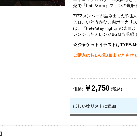
楽で『Fate/Zero』ファンの度
ZIZZメンバーが生み出した珠玉
ヒロ、いとうかなこ両ボーカリ
は、『Fate/stay night』の
レンジしたアレンジBGMも収録
☆ジャケットイラストはTYPE-M
ご購入はお1人様3点までとさせ
￥2,750
価格:
(税込)
ほしい物リストに追加
】