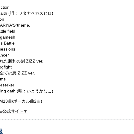
uction
it faith (唄：ワタナベカズヒロ)
on
KARIYA'S"theme.
tle field
ilgamesh
s Battle
sessions
ancer
た勝利の剣 ZIZZ ver.
gfight
ての悪 ZIZZ ver.
ams
rserker
nning oath (唄：いとうかなこ)
GM13曲/ボーカル曲2曲)
Zero公式サイト▼
報