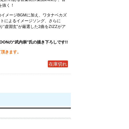
肝を抜く！
のイメージBGMに加え、ワタナベカズ
ストによるイメージソング、さらに
楽曲より“虚淵玄”が厳選した2曲をZIZZがア
！
OONの“武内崇”氏の描き下ろしです!!
て頂きます。
在庫切れ