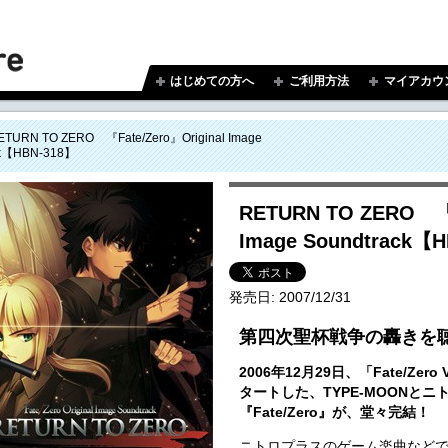
はじめての方へ
ご利用方法
マイアカウ
ETURN TO ZERO 『Fate/Zero』Original Image
ck【HBN-318】
RETURN TO ZERO 『F
Image Soundtrack【
発売日:
2007/12/31
第四次聖杯戦争の轟きを
2006年12月29日、「Fate/Zer
タートした、TYPE-MOONと
『Fate/Zero』が、堂々完結！
ニトロプラスのゲーム楽曲などで