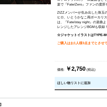
楽で『Fate/Zero』ファンの度
ZIZZメンバーが生み出した珠玉
ヒロ、いとうかなこ両ボーカリ
は、『Fate/stay night』の
レンジしたアレンジBGMも収録
☆ジャケットイラストはTYPE-M
ご購入はお1人様3点までとさせ
￥2,750
価格:
(税込)
ほしい物リストに追加
】