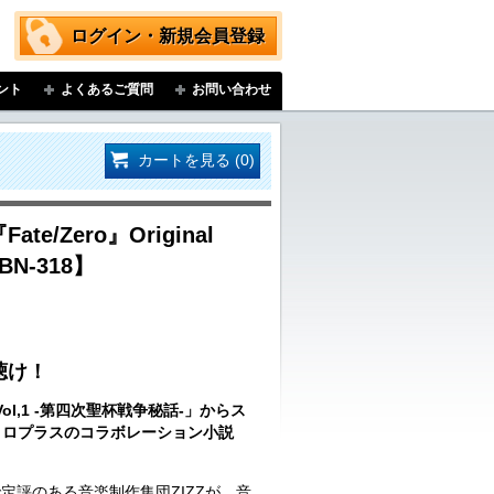
ログイン・新規会員登録
ント
よくあるご質問
お問い合わせ
カートを見る (0)
ate/Zero』Original
HBN-318】
聴け！
o Vol,1 -第四次聖杯戦争秘話-」からス
ニトロプラスのコラボレーション小説
定評のある音楽制作集団ZIZZが、音