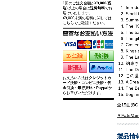
1回のご注文金額が
¥9,000(税
Introd
込)
以上の場合は
送料無料
でお
届けいたします。
Starl
¥9,000未満の送料に関しては
Summ
こちら
でご確認ください。
The "
The bat
The g
Caster'
Kings 
The L
約束され
The Do
この世全
お支払い方法は
クレジットカ
A Dre
ード決済・コンビニ決済・代
金引換・銀行振込・Paypal
か
The Be
らお選びいただけます。
Begi
全15曲(B
▼Fate/
製品情