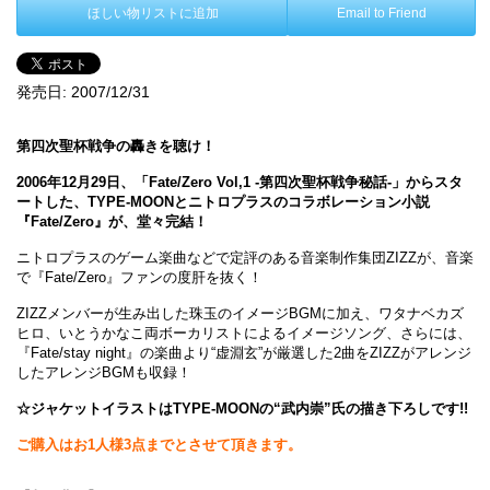
ほしい物リストに追加
Email to Friend
発売日:
2007/12/31
第四次聖杯戦争の轟きを聴け！
2006年12月29日、「Fate/Zero Vol,1 -第四次聖杯戦争秘話-」からスタ
ートした、TYPE-MOONとニトロプラスのコラボレーション小説
『Fate/Zero』が、堂々完結！
ニトロプラスのゲーム楽曲などで定評のある音楽制作集団ZIZZが、音楽
で『Fate/Zero』ファンの度肝を抜く！
ZIZZメンバーが生み出した珠玉のイメージBGMに加え、ワタナベカズ
ヒロ、いとうかなこ両ボーカリストによるイメージソング、さらには、
『Fate/stay night』の楽曲より“虚淵玄”が厳選した2曲をZIZZがアレンジ
したアレンジBGMも収録！
☆ジャケットイラストはTYPE-MOONの“武内崇”氏の描き下ろしです!!
ご購入はお1人様3点までとさせて頂きます。