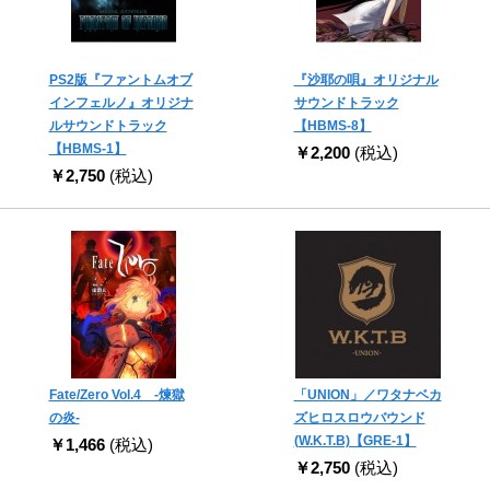
PS2版『ファントムオブ
『沙耶の唄』オリジナル
インフェルノ』オリジナ
サウンドトラック
ルサウンドトラック
【HBMS-8】
【HBMS-1】
￥2,200
(税込)
￥2,750
(税込)
Fate/Zero Vol.4 -煉獄
「UNION」／ワタナベカ
の炎-
ズヒロスロウバウンド
(W.K.T.B)【GRE-1】
￥1,466
(税込)
￥2,750
(税込)