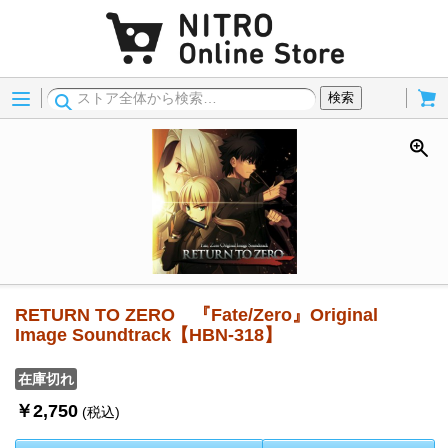
Menu
Cart
検索
RETURN TO ZERO 『Fate/Zero』Original
Image Soundtrack【HBN-318】
在庫切れ
￥2,750
(税込)