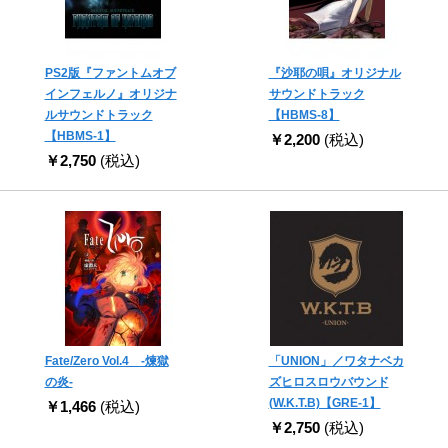
PS2版『ファントムオブ
『沙耶の唄』オリジナル
インフェルノ』オリジナ
サウンドトラック
ルサウンドトラック
【HBMS-8】
【HBMS-1】
￥2,200
(税込)
￥2,750
(税込)
Fate/Zero Vol.4 -煉獄
「UNION」／ワタナベカ
の炎-
ズヒロスロウバウンド
(W.K.T.B)【GRE-1】
￥1,466
(税込)
￥2,750
(税込)