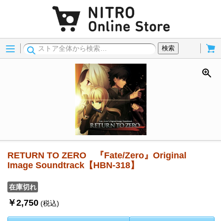
Menu
Cart
検索
RETURN TO ZERO 『Fate/Zero』Original
Image Soundtrack【HBN-318】
在庫切れ
￥2,750
(税込)