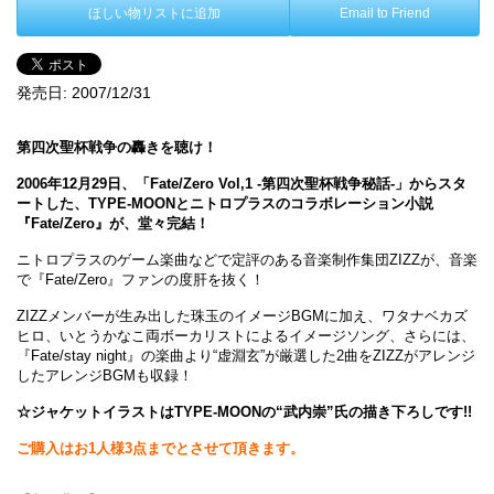
ほしい物リストに追加
Email to Friend
発売日:
2007/12/31
第四次聖杯戦争の轟きを聴け！
2006年12月29日、「Fate/Zero Vol,1 -第四次聖杯戦争秘話-」からスタ
ートした、TYPE-MOONとニトロプラスのコラボレーション小説
『Fate/Zero』が、堂々完結！
ニトロプラスのゲーム楽曲などで定評のある音楽制作集団ZIZZが、音楽
で『Fate/Zero』ファンの度肝を抜く！
ZIZZメンバーが生み出した珠玉のイメージBGMに加え、ワタナベカズ
ヒロ、いとうかなこ両ボーカリストによるイメージソング、さらには、
『Fate/stay night』の楽曲より“虚淵玄”が厳選した2曲をZIZZがアレンジ
したアレンジBGMも収録！
☆ジャケットイラストはTYPE-MOONの“武内崇”氏の描き下ろしです!!
ご購入はお1人様3点までとさせて頂きます。