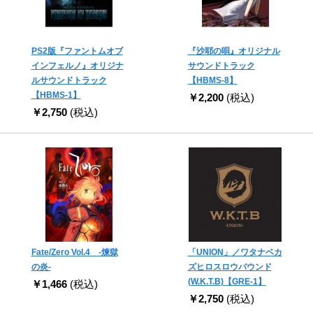
PS2版『ファントムオブ
『沙耶の唄』オリジナル
インフェルノ』オリジナ
サウンドトラック
ルサウンドトラック
【HBMS-8】
【HBMS-1】
￥2,200
(税込)
￥2,750
(税込)
Fate/Zero Vol.4 -煉獄
「UNION」／ワタナベカ
の炎-
ズヒロスロウバウンド
(W.K.T.B)【GRE-1】
￥1,466
(税込)
￥2,750
(税込)