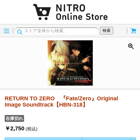
Menu
Cart
検索
RETURN TO ZERO 『Fate/Zero』Original
Image Soundtrack【HBN-318】
在庫切れ
￥2,750
(税込)