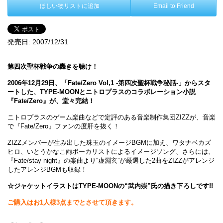
ほしい物リストに追加
Email to Friend
発売日:
2007/12/31
第四次聖杯戦争の轟きを聴け！
2006年12月29日、「Fate/Zero Vol,1 -第四次聖杯戦争秘話-」からスタ
ートした、TYPE-MOONとニトロプラスのコラボレーション小説
『Fate/Zero』が、堂々完結！
ニトロプラスのゲーム楽曲などで定評のある音楽制作集団ZIZZが、音楽
で『Fate/Zero』ファンの度肝を抜く！
ZIZZメンバーが生み出した珠玉のイメージBGMに加え、ワタナベカズ
ヒロ、いとうかなこ両ボーカリストによるイメージソング、さらには、
『Fate/stay night』の楽曲より“虚淵玄”が厳選した2曲をZIZZがアレンジ
したアレンジBGMも収録！
☆ジャケットイラストはTYPE-MOONの“武内崇”氏の描き下ろしです!!
ご購入はお1人様3点までとさせて頂きます。