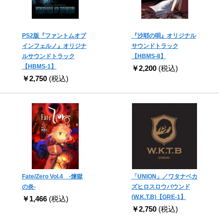
PS2版『ファントムオブ
『沙耶の唄』オリジナル
インフェルノ』オリジナ
サウンドトラック
ルサウンドトラック
【HBMS-8】
【HBMS-1】
￥2,200
(税込)
￥2,750
(税込)
Fate/Zero Vol.4 -煉獄
「UNION」／ワタナベカ
の炎-
ズヒロスロウバウンド
(W.K.T.B)【GRE-1】
￥1,466
(税込)
￥2,750
(税込)