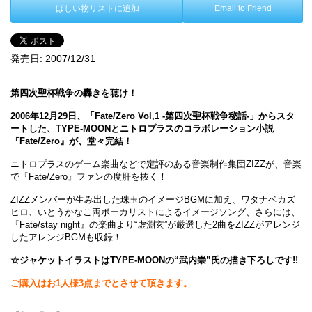
ほしい物リストに追加
Email to Friend
発売日:
2007/12/31
第四次聖杯戦争の轟きを聴け！
2006年12月29日、「Fate/Zero Vol,1 -第四次聖杯戦争秘話-」からスタ
ートした、TYPE-MOONとニトロプラスのコラボレーション小説
『Fate/Zero』が、堂々完結！
ニトロプラスのゲーム楽曲などで定評のある音楽制作集団ZIZZが、音楽
で『Fate/Zero』ファンの度肝を抜く！
ZIZZメンバーが生み出した珠玉のイメージBGMに加え、ワタナベカズ
ヒロ、いとうかなこ両ボーカリストによるイメージソング、さらには、
『Fate/stay night』の楽曲より“虚淵玄”が厳選した2曲をZIZZがアレンジ
したアレンジBGMも収録！
☆ジャケットイラストはTYPE-MOONの“武内崇”氏の描き下ろしです!!
ご購入はお1人様3点までとさせて頂きます。