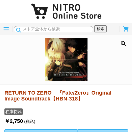
Menu
Cart
検索
RETURN TO ZERO 『Fate/Zero』Original
Image Soundtrack【HBN-318】
在庫切れ
￥2,750
(税込)