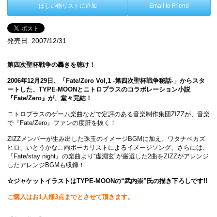
ほしい物リストに追加
Email to Friend
発売日:
2007/12/31
第四次聖杯戦争の轟きを聴け！
2006年12月29日、「Fate/Zero Vol,1 -第四次聖杯戦争秘話-」からスタ
ートした、TYPE-MOONとニトロプラスのコラボレーション小説
『Fate/Zero』が、堂々完結！
ニトロプラスのゲーム楽曲などで定評のある音楽制作集団ZIZZが、音楽
で『Fate/Zero』ファンの度肝を抜く！
ZIZZメンバーが生み出した珠玉のイメージBGMに加え、ワタナベカズ
ヒロ、いとうかなこ両ボーカリストによるイメージソング、さらには、
『Fate/stay night』の楽曲より“虚淵玄”が厳選した2曲をZIZZがアレンジ
したアレンジBGMも収録！
☆ジャケットイラストはTYPE-MOONの“武内崇”氏の描き下ろしです!!
ご購入はお1人様3点までとさせて頂きます。