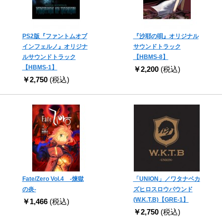
PS2版『ファントムオブ
『沙耶の唄』オリジナル
インフェルノ』オリジナ
サウンドトラック
ルサウンドトラック
【HBMS-8】
【HBMS-1】
￥2,200
(税込)
￥2,750
(税込)
Fate/Zero Vol.4 -煉獄
「UNION」／ワタナベカ
の炎-
ズヒロスロウバウンド
(W.K.T.B)【GRE-1】
￥1,466
(税込)
￥2,750
(税込)