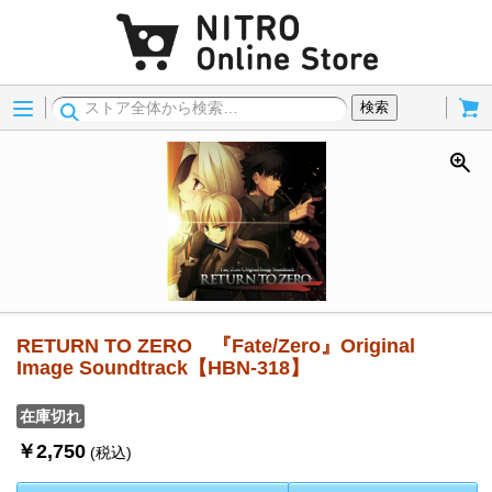
Menu
Cart
検索
RETURN TO ZERO 『Fate/Zero』Original
Image Soundtrack【HBN-318】
在庫切れ
￥2,750
(税込)