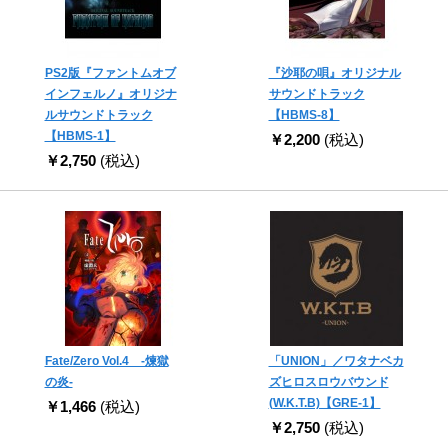
PS2版『ファントムオブ
『沙耶の唄』オリジナル
インフェルノ』オリジナ
サウンドトラック
ルサウンドトラック
【HBMS-8】
【HBMS-1】
￥2,200
(税込)
￥2,750
(税込)
Fate/Zero Vol.4 -煉獄
「UNION」／ワタナベカ
の炎-
ズヒロスロウバウンド
(W.K.T.B)【GRE-1】
￥1,466
(税込)
￥2,750
(税込)