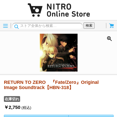
Menu
Cart
検索
RETURN TO ZERO 『Fate/Zero』Original
Image Soundtrack【HBN-318】
在庫切れ
￥2,750
(税込)