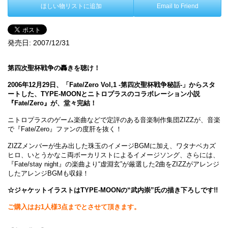
ほしい物リストに追加
Email to Friend
発売日:
2007/12/31
第四次聖杯戦争の轟きを聴け！
2006年12月29日、「Fate/Zero Vol,1 -第四次聖杯戦争秘話-」からスタ
ートした、TYPE-MOONとニトロプラスのコラボレーション小説
『Fate/Zero』が、堂々完結！
ニトロプラスのゲーム楽曲などで定評のある音楽制作集団ZIZZが、音楽
で『Fate/Zero』ファンの度肝を抜く！
ZIZZメンバーが生み出した珠玉のイメージBGMに加え、ワタナベカズ
ヒロ、いとうかなこ両ボーカリストによるイメージソング、さらには、
『Fate/stay night』の楽曲より“虚淵玄”が厳選した2曲をZIZZがアレンジ
したアレンジBGMも収録！
☆ジャケットイラストはTYPE-MOONの“武内崇”氏の描き下ろしです!!
ご購入はお1人様3点までとさせて頂きます。