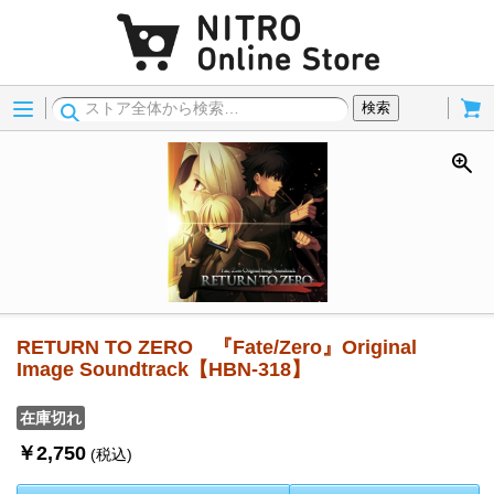
Menu
Cart
検索
RETURN TO ZERO 『Fate/Zero』Original
Image Soundtrack【HBN-318】
在庫切れ
￥2,750
(税込)