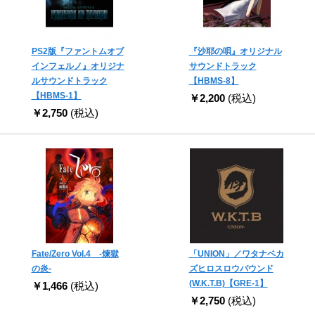
PS2版『ファントムオブ
『沙耶の唄』オリジナル
インフェルノ』オリジナ
サウンドトラック
ルサウンドトラック
【HBMS-8】
【HBMS-1】
￥2,200
(税込)
￥2,750
(税込)
Fate/Zero Vol.4 -煉獄
「UNION」／ワタナベカ
の炎-
ズヒロスロウバウンド
(W.K.T.B)【GRE-1】
￥1,466
(税込)
￥2,750
(税込)