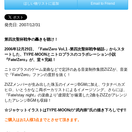
ほしい物リストに追加
Email to Friend
発売日:
2007/12/31
第四次聖杯戦争の轟きを聴け！
2006年12月29日、「Fate/Zero Vol,1 -第四次聖杯戦争秘話-」からスタ
ートした、TYPE-MOONとニトロプラスのコラボレーション小説
『Fate/Zero』が、堂々完結！
ニトロプラスのゲーム楽曲などで定評のある音楽制作集団ZIZZが、音楽
で『Fate/Zero』ファンの度肝を抜く！
ZIZZメンバーが生み出した珠玉のイメージBGMに加え、ワタナベカズ
ヒロ、いとうかなこ両ボーカリストによるイメージソング、さらには、
『Fate/stay night』の楽曲より“虚淵玄”が厳選した2曲をZIZZがアレンジ
したアレンジBGMも収録！
☆ジャケットイラストはTYPE-MOONの“武内崇”氏の描き下ろしです!!
ご購入はお1人様3点までとさせて頂きます。