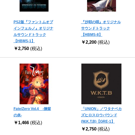
PS2版『ファントムオブ
『沙耶の唄』オリジナル
インフェルノ』オリジナ
サウンドトラック
ルサウンドトラック
【HBMS-8】
【HBMS-1】
￥2,200
(税込)
￥2,750
(税込)
Fate/Zero Vol.4 -煉獄
「UNION」／ワタナベカ
の炎-
ズヒロスロウバウンド
(W.K.T.B)【GRE-1】
￥1,466
(税込)
￥2,750
(税込)