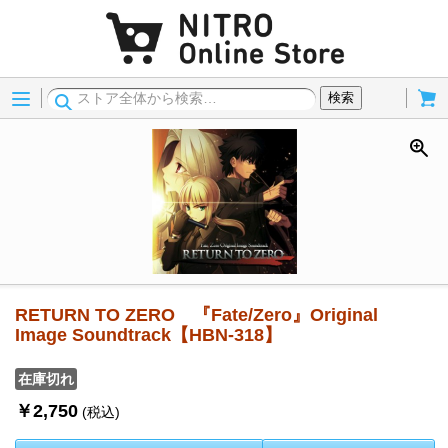
Menu
Cart
検索
RETURN TO ZERO 『Fate/Zero』Original
Image Soundtrack【HBN-318】
在庫切れ
￥2,750
(税込)