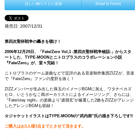
ほしい物リストに追加
Email to Friend
発売日:
2007/12/31
第四次聖杯戦争の轟きを聴け！
2006年12月29日、「Fate/Zero Vol,1 -第四次聖杯戦争秘話-」からスタ
ートした、TYPE-MOONとニトロプラスのコラボレーション小説
『Fate/Zero』が、堂々完結！
ニトロプラスのゲーム楽曲などで定評のある音楽制作集団ZIZZが、音楽
で『Fate/Zero』ファンの度肝を抜く！
ZIZZメンバーが生み出した珠玉のイメージBGMに加え、ワタナベカズ
ヒロ、いとうかなこ両ボーカリストによるイメージソング、さらには、
『Fate/stay night』の楽曲より“虚淵玄”が厳選した2曲をZIZZがアレンジ
したアレンジBGMも収録！
☆ジャケットイラストはTYPE-MOONの“武内崇”氏の描き下ろしです!!
ご購入はお1人様3点までとさせて頂きます。