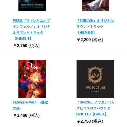
PS2版『ファントムオブ
『沙耶の唄』オリジナル
インフェルノ』オリジナ
サウンドトラック
ルサウンドトラック
【HBMS-8】
【HBMS-1】
￥2,200
(税込)
￥2,750
(税込)
Fate/Zero Vol.4 -煉獄
「UNION」／ワタナベカ
の炎-
ズヒロスロウバウンド
(W.K.T.B)【GRE-1】
￥1,466
(税込)
￥2,750
(税込)