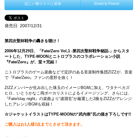
ほしい物リストに追加
Email to Friend
発売日:
2007/12/31
第四次聖杯戦争の轟きを聴け！
2006年12月29日、「Fate/Zero Vol,1 -第四次聖杯戦争秘話-」からスタ
ートした、TYPE-MOONとニトロプラスのコラボレーション小説
『Fate/Zero』が、堂々完結！
ニトロプラスのゲーム楽曲などで定評のある音楽制作集団ZIZZが、音楽
で『Fate/Zero』ファンの度肝を抜く！
ZIZZメンバーが生み出した珠玉のイメージBGMに加え、ワタナベカズ
ヒロ、いとうかなこ両ボーカリストによるイメージソング、さらには、
『Fate/stay night』の楽曲より“虚淵玄”が厳選した2曲をZIZZがアレンジ
したアレンジBGMも収録！
☆ジャケットイラストはTYPE-MOONの“武内崇”氏の描き下ろしです!!
ご購入はお1人様3点までとさせて頂きます。