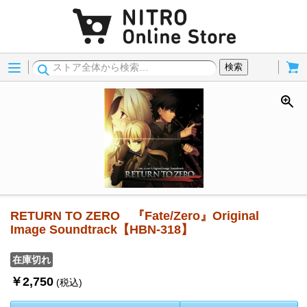
Menu
Cart
検索
RETURN TO ZERO 『Fate/Zero』Original
Image Soundtrack【HBN-318】
在庫切れ
￥2,750
(税込)