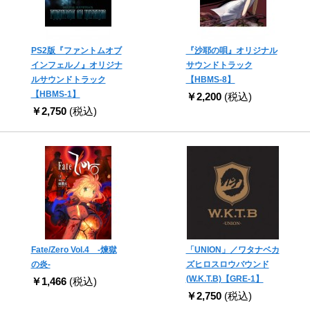
PS2版『ファントムオブ
『沙耶の唄』オリジナル
インフェルノ』オリジナ
サウンドトラック
ルサウンドトラック
【HBMS-8】
【HBMS-1】
￥2,200
(税込)
￥2,750
(税込)
Fate/Zero Vol.4 -煉獄
「UNION」／ワタナベカ
の炎-
ズヒロスロウバウンド
(W.K.T.B)【GRE-1】
￥1,466
(税込)
￥2,750
(税込)