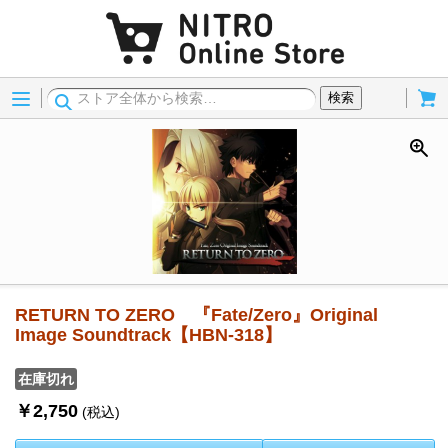
Menu
Cart
検索
RETURN TO ZERO 『Fate/Zero』Original
Image Soundtrack【HBN-318】
在庫切れ
￥2,750
(税込)