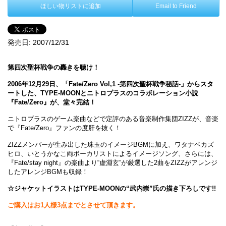
ほしい物リストに追加
Email to Friend
発売日:
2007/12/31
第四次聖杯戦争の轟きを聴け！
2006年12月29日、「Fate/Zero Vol,1 -第四次聖杯戦争秘話-」からスタ
ートした、TYPE-MOONとニトロプラスのコラボレーション小説
『Fate/Zero』が、堂々完結！
ニトロプラスのゲーム楽曲などで定評のある音楽制作集団ZIZZが、音楽
で『Fate/Zero』ファンの度肝を抜く！
ZIZZメンバーが生み出した珠玉のイメージBGMに加え、ワタナベカズ
ヒロ、いとうかなこ両ボーカリストによるイメージソング、さらには、
『Fate/stay night』の楽曲より“虚淵玄”が厳選した2曲をZIZZがアレンジ
したアレンジBGMも収録！
☆ジャケットイラストはTYPE-MOONの“武内崇”氏の描き下ろしです!!
ご購入はお1人様3点までとさせて頂きます。