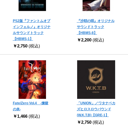
PS2版『ファントムオブ
『沙耶の唄』オリジナル
インフェルノ』オリジナ
サウンドトラック
ルサウンドトラック
【HBMS-8】
【HBMS-1】
￥2,200
(税込)
￥2,750
(税込)
Fate/Zero Vol.4 -煉獄
「UNION」／ワタナベカ
の炎-
ズヒロスロウバウンド
(W.K.T.B)【GRE-1】
￥1,466
(税込)
￥2,750
(税込)