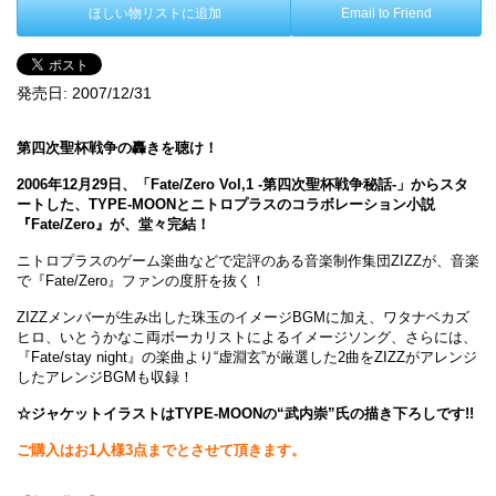
ほしい物リストに追加
Email to Friend
発売日:
2007/12/31
第四次聖杯戦争の轟きを聴け！
2006年12月29日、「Fate/Zero Vol,1 -第四次聖杯戦争秘話-」からスタ
ートした、TYPE-MOONとニトロプラスのコラボレーション小説
『Fate/Zero』が、堂々完結！
ニトロプラスのゲーム楽曲などで定評のある音楽制作集団ZIZZが、音楽
で『Fate/Zero』ファンの度肝を抜く！
ZIZZメンバーが生み出した珠玉のイメージBGMに加え、ワタナベカズ
ヒロ、いとうかなこ両ボーカリストによるイメージソング、さらには、
『Fate/stay night』の楽曲より“虚淵玄”が厳選した2曲をZIZZがアレンジ
したアレンジBGMも収録！
☆ジャケットイラストはTYPE-MOONの“武内崇”氏の描き下ろしです!!
ご購入はお1人様3点までとさせて頂きます。