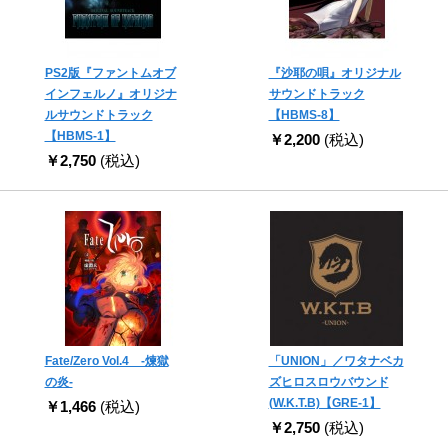
PS2版『ファントムオブ
『沙耶の唄』オリジナル
インフェルノ』オリジナ
サウンドトラック
ルサウンドトラック
【HBMS-8】
【HBMS-1】
￥2,200
(税込)
￥2,750
(税込)
Fate/Zero Vol.4 -煉獄
「UNION」／ワタナベカ
の炎-
ズヒロスロウバウンド
(W.K.T.B)【GRE-1】
￥1,466
(税込)
￥2,750
(税込)