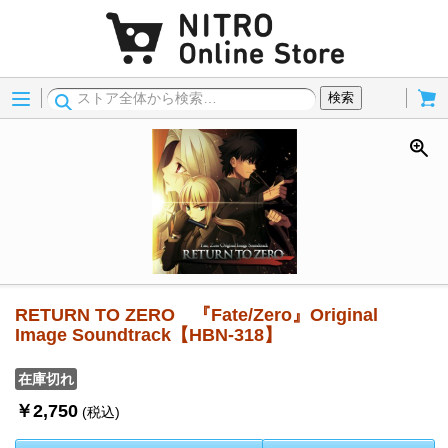
Menu
Cart
検索
RETURN TO ZERO 『Fate/Zero』Original
Image Soundtrack【HBN-318】
在庫切れ
￥2,750
(税込)