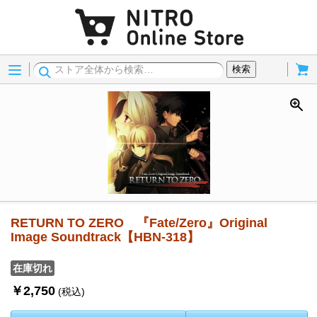
Menu
Cart
検索
RETURN TO ZERO 『Fate/Zero』Original
Image Soundtrack【HBN-318】
在庫切れ
￥2,750
(税込)