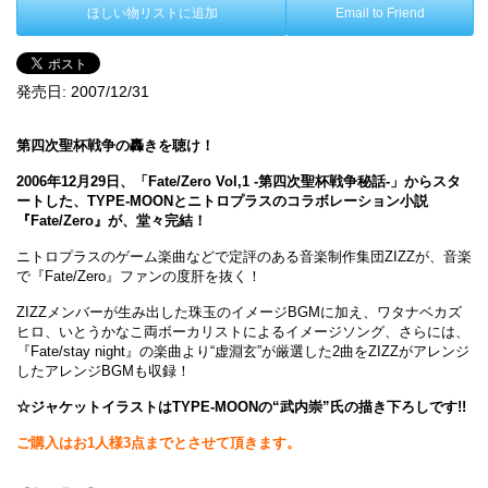
ほしい物リストに追加
Email to Friend
発売日:
2007/12/31
第四次聖杯戦争の轟きを聴け！
2006年12月29日、「Fate/Zero Vol,1 -第四次聖杯戦争秘話-」からスタ
ートした、TYPE-MOONとニトロプラスのコラボレーション小説
『Fate/Zero』が、堂々完結！
ニトロプラスのゲーム楽曲などで定評のある音楽制作集団ZIZZが、音楽
で『Fate/Zero』ファンの度肝を抜く！
ZIZZメンバーが生み出した珠玉のイメージBGMに加え、ワタナベカズ
ヒロ、いとうかなこ両ボーカリストによるイメージソング、さらには、
『Fate/stay night』の楽曲より“虚淵玄”が厳選した2曲をZIZZがアレンジ
したアレンジBGMも収録！
☆ジャケットイラストはTYPE-MOONの“武内崇”氏の描き下ろしです!!
ご購入はお1人様3点までとさせて頂きます。