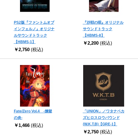
PS2版『ファントムオブ
『沙耶の唄』オリジナル
インフェルノ』オリジナ
サウンドトラック
ルサウンドトラック
【HBMS-8】
【HBMS-1】
￥2,200
(税込)
￥2,750
(税込)
Fate/Zero Vol.4 -煉獄
「UNION」／ワタナベカ
の炎-
ズヒロスロウバウンド
(W.K.T.B)【GRE-1】
￥1,466
(税込)
￥2,750
(税込)