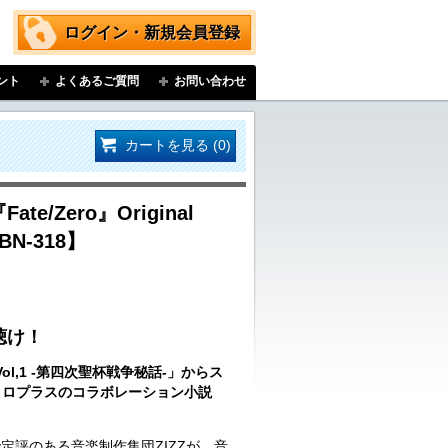
ログイン・新規会員登録
ント
よくあるご質問
お問い合わせ
カートを見る (0)
ate/Zero』Original
HBN-318】
聴け！
o Vol,1 -第四次聖杯戦争秘話-」からス
ニトロプラスのコラボレーション小説
定評のある音楽制作集団ZIZZが、音