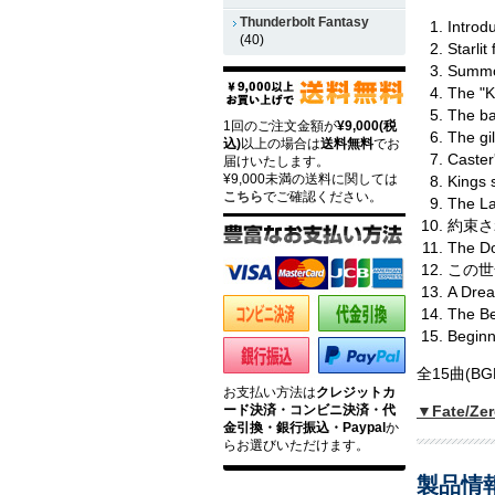
Thunderbolt Fantasy
Introd
(40)
Starl
Summ
The "
The bat
1回のご注文金額が
¥9,000(税
The g
込)
以上の場合は
送料無料
でお
Caster'
届けいたします。
¥9,000未満の送料に関しては
Kings 
こちら
でご確認ください。
The L
約束され
The Do
この世全
A Dre
The Be
Begi
全15曲(B
お支払い方法は
クレジットカ
ード決済・コンビニ決済・代
▼Fate/
金引換・銀行振込・Paypal
か
らお選びいただけます。
製品情