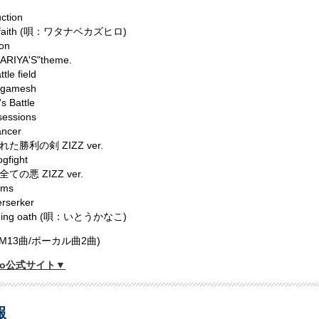
uction
it faith (唄：ワタナベカズヒロ)
on
KARIYA'S"theme.
tle field
ilgamesh
s Battle
sessions
ancer
た勝利の剣 ZIZZ ver.
gfight
ての悪 ZIZZ ver.
ams
rserker
nning oath (唄：いとうかなこ)
GM13曲/ボーカル曲2曲)
Zero公式サイト▼
報