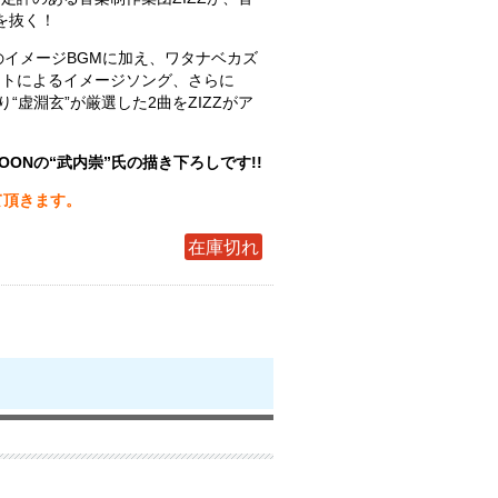
肝を抜く！
のイメージBGMに加え、ワタナベカズ
ストによるイメージソング、さらに
楽曲より“虚淵玄”が厳選した2曲をZIZZがア
！
OONの“武内崇”氏の描き下ろしです!!
て頂きます。
在庫切れ