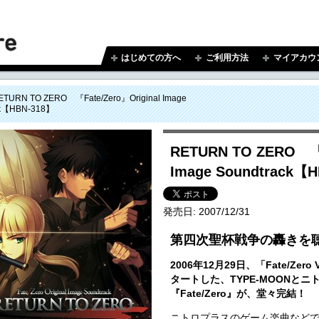
はじめての方へ
ご利用方法
マイアカウ
ETURN TO ZERO 『Fate/Zero』Original Image
ck【HBN-318】
RETURN TO ZERO 『F
Image Soundtrack【
発売日:
2007/12/31
第四次聖杯戦争の轟きを
2006年12月29日、「Fate/Zer
タートした、TYPE-MOONと
『Fate/Zero』が、堂々完結！
ニトロプラスのゲーム楽曲などで