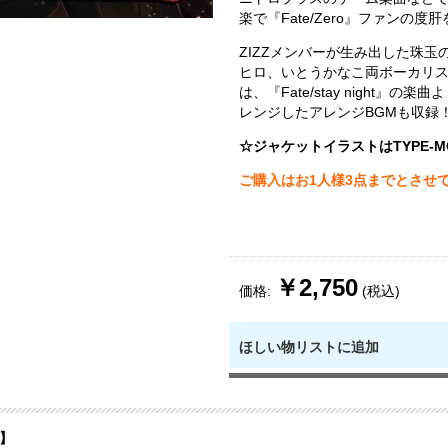
楽で『Fate/Zero』ファンの度
ZIZZメンバーが生み出した珠玉
ヒロ、いとうかなこ両ボーカリ
は、『Fate/stay night』の
レンジしたアレンジBGMも収録
☆ジャケットイラストはTYPE-M
ご購入はお1人様3点までとさせ
￥2,750
価格:
(税込)
ほしい物リストに追加
】