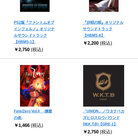
PS2版『ファントムオブ
『沙耶の唄』オリジナル
インフェルノ』オリジナ
サウンドトラック
ルサウンドトラック
【HBMS-8】
【HBMS-1】
￥2,200
(税込)
￥2,750
(税込)
Fate/Zero Vol.4 -煉獄
「UNION」／ワタナベカ
の炎-
ズヒロスロウバウンド
(W.K.T.B)【GRE-1】
￥1,466
(税込)
￥2,750
(税込)