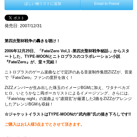
ほしい物リストに追加
Email to Friend
発売日:
2007/12/31
第四次聖杯戦争の轟きを聴け！
2006年12月29日、「Fate/Zero Vol,1 -第四次聖杯戦争秘話-」からスタ
ートした、TYPE-MOONとニトロプラスのコラボレーション小説
『Fate/Zero』が、堂々完結！
ニトロプラスのゲーム楽曲などで定評のある音楽制作集団ZIZZが、音楽
で『Fate/Zero』ファンの度肝を抜く！
ZIZZメンバーが生み出した珠玉のイメージBGMに加え、ワタナベカズ
ヒロ、いとうかなこ両ボーカリストによるイメージソング、さらには、
『Fate/stay night』の楽曲より“虚淵玄”が厳選した2曲をZIZZがアレンジ
したアレンジBGMも収録！
☆ジャケットイラストはTYPE-MOONの“武内崇”氏の描き下ろしです!!
ご購入はお1人様3点までとさせて頂きます。