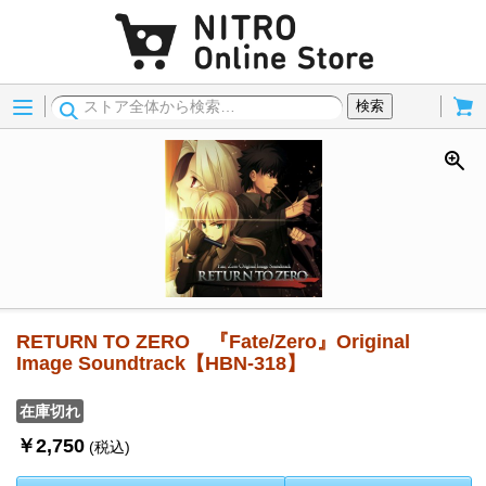
Menu
Cart
検索
RETURN TO ZERO 『Fate/Zero』Original
Image Soundtrack【HBN-318】
在庫切れ
￥2,750
(税込)