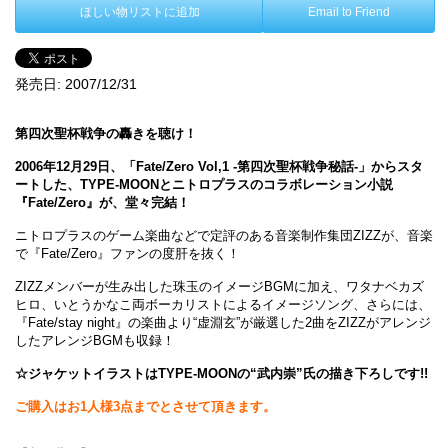
ほしい物リストに追加
Email to Friend
発売日:
2007/12/31
第四次聖杯戦争の轟きを聴け！
2006年12月29日、「Fate/Zero Vol,1 -第四次聖杯戦争秘話-」からスタ
ートした、TYPE-MOONとニトロプラスのコラボレーション小説
『Fate/Zero』が、堂々完結！
ニトロプラスのゲーム楽曲などで定評のある音楽制作集団ZIZZが、音楽
で『Fate/Zero』ファンの度肝を抜く！
ZIZZメンバーが生み出した珠玉のイメージBGMに加え、ワタナベカズ
ヒロ、いとうかなこ両ボーカリストによるイメージソング、さらには、
『Fate/stay night』の楽曲より“虚淵玄”が厳選した2曲をZIZZがアレンジ
したアレンジBGMも収録！
☆ジャケットイラストはTYPE-MOONの“武内崇”氏の描き下ろしです!!
ご購入はお1人様3点までとさせて頂きます。