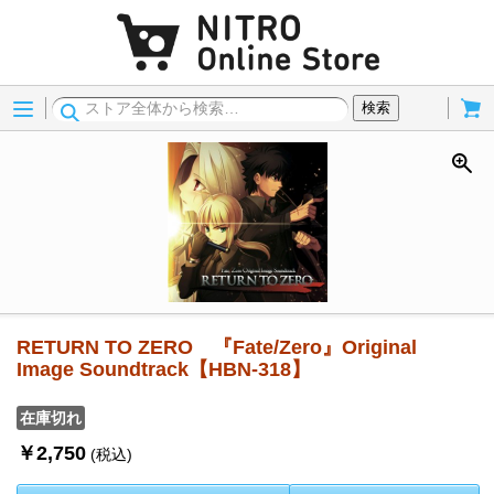
Menu
Cart
検索
RETURN TO ZERO 『Fate/Zero』Original
Image Soundtrack【HBN-318】
在庫切れ
￥2,750
(税込)