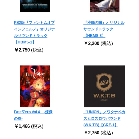
PS2版『ファントムオブ
『沙耶の唄』オリジナル
インフェルノ』オリジナ
サウンドトラック
ルサウンドトラック
【HBMS-8】
【HBMS-1】
￥2,200
(税込)
￥2,750
(税込)
Fate/Zero Vol.4 -煉獄
「UNION」／ワタナベカ
の炎-
ズヒロスロウバウンド
(W.K.T.B)【GRE-1】
￥1,466
(税込)
￥2,750
(税込)