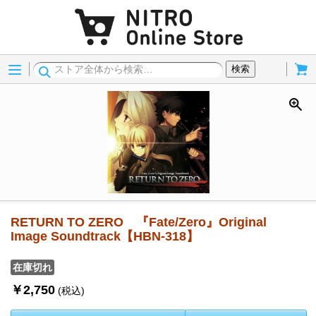
Menu
Cart
検索
RETURN TO ZERO 『Fate/Zero』Original
Image Soundtrack【HBN-318】
在庫切れ
￥2,750
(税込)