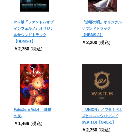
PS2版『ファントムオブ
『沙耶の唄』オリジナル
インフェルノ』オリジナ
サウンドトラック
ルサウンドトラック
【HBMS-8】
【HBMS-1】
￥2,200
(税込)
￥2,750
(税込)
Fate/Zero Vol.4 -煉獄
「UNION」／ワタナベカ
の炎-
ズヒロスロウバウンド
(W.K.T.B)【GRE-1】
￥1,466
(税込)
￥2,750
(税込)