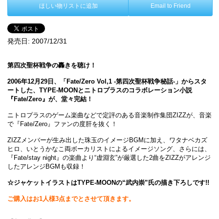
ほしい物リストに追加
Email to Friend
発売日:
2007/12/31
第四次聖杯戦争の轟きを聴け！
2006年12月29日、「Fate/Zero Vol,1 -第四次聖杯戦争秘話-」からスタ
ートした、TYPE-MOONとニトロプラスのコラボレーション小説
『Fate/Zero』が、堂々完結！
ニトロプラスのゲーム楽曲などで定評のある音楽制作集団ZIZZが、音楽
で『Fate/Zero』ファンの度肝を抜く！
ZIZZメンバーが生み出した珠玉のイメージBGMに加え、ワタナベカズ
ヒロ、いとうかなこ両ボーカリストによるイメージソング、さらには、
『Fate/stay night』の楽曲より“虚淵玄”が厳選した2曲をZIZZがアレンジ
したアレンジBGMも収録！
☆ジャケットイラストはTYPE-MOONの“武内崇”氏の描き下ろしです!!
ご購入はお1人様3点までとさせて頂きます。