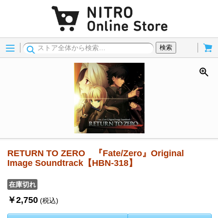
Menu
Cart
検索
RETURN TO ZERO 『Fate/Zero』Original
Image Soundtrack【HBN-318】
在庫切れ
￥2,750
(税込)