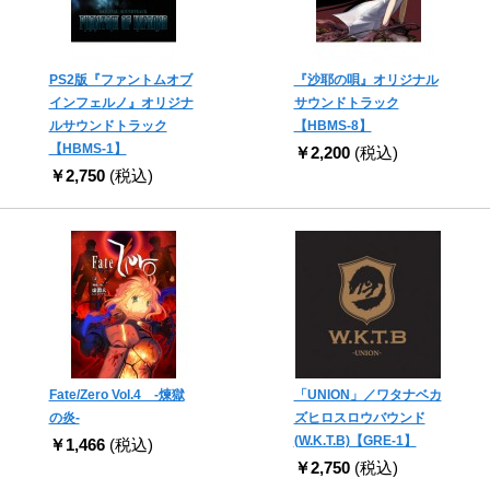
PS2版『ファントムオブ
『沙耶の唄』オリジナル
インフェルノ』オリジナ
サウンドトラック
ルサウンドトラック
【HBMS-8】
【HBMS-1】
￥2,200
(税込)
￥2,750
(税込)
Fate/Zero Vol.4 -煉獄
「UNION」／ワタナベカ
の炎-
ズヒロスロウバウンド
(W.K.T.B)【GRE-1】
￥1,466
(税込)
￥2,750
(税込)