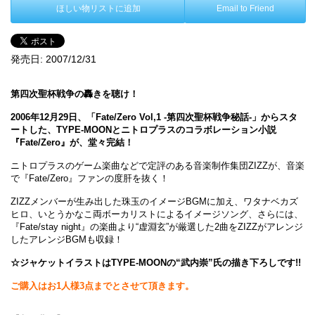
ほしい物リストに追加
Email to Friend
発売日:
2007/12/31
第四次聖杯戦争の轟きを聴け！
2006年12月29日、「Fate/Zero Vol,1 -第四次聖杯戦争秘話-」からスタ
ートした、TYPE-MOONとニトロプラスのコラボレーション小説
『Fate/Zero』が、堂々完結！
ニトロプラスのゲーム楽曲などで定評のある音楽制作集団ZIZZが、音楽
で『Fate/Zero』ファンの度肝を抜く！
ZIZZメンバーが生み出した珠玉のイメージBGMに加え、ワタナベカズ
ヒロ、いとうかなこ両ボーカリストによるイメージソング、さらには、
『Fate/stay night』の楽曲より“虚淵玄”が厳選した2曲をZIZZがアレンジ
したアレンジBGMも収録！
☆ジャケットイラストはTYPE-MOONの“武内崇”氏の描き下ろしです!!
ご購入はお1人様3点までとさせて頂きます。