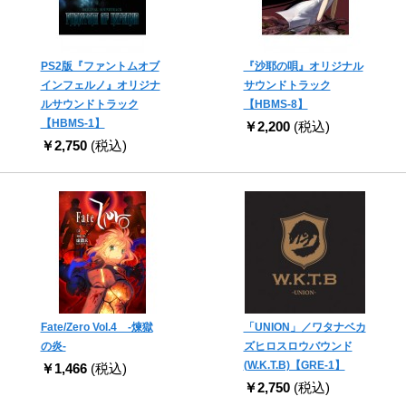
PS2版『ファントムオブ
『沙耶の唄』オリジナル
インフェルノ』オリジナ
サウンドトラック
ルサウンドトラック
【HBMS-8】
【HBMS-1】
￥2,200
(税込)
￥2,750
(税込)
Fate/Zero Vol.4 -煉獄
「UNION」／ワタナベカ
の炎-
ズヒロスロウバウンド
(W.K.T.B)【GRE-1】
￥1,466
(税込)
￥2,750
(税込)