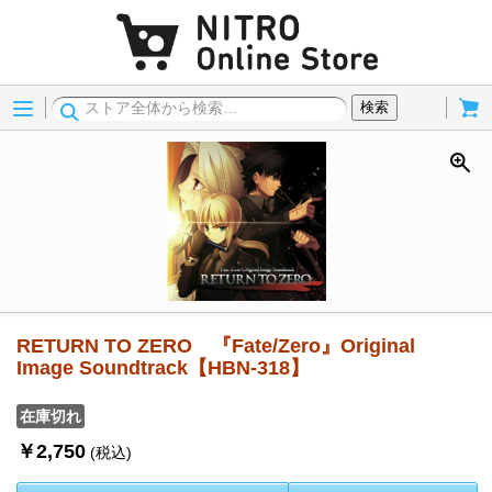
Menu
Cart
検索
RETURN TO ZERO 『Fate/Zero』Original
Image Soundtrack【HBN-318】
在庫切れ
￥2,750
(税込)