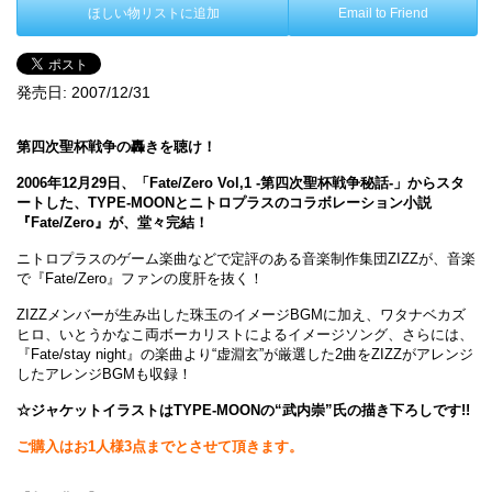
ほしい物リストに追加
Email to Friend
発売日:
2007/12/31
第四次聖杯戦争の轟きを聴け！
2006年12月29日、「Fate/Zero Vol,1 -第四次聖杯戦争秘話-」からスタ
ートした、TYPE-MOONとニトロプラスのコラボレーション小説
『Fate/Zero』が、堂々完結！
ニトロプラスのゲーム楽曲などで定評のある音楽制作集団ZIZZが、音楽
で『Fate/Zero』ファンの度肝を抜く！
ZIZZメンバーが生み出した珠玉のイメージBGMに加え、ワタナベカズ
ヒロ、いとうかなこ両ボーカリストによるイメージソング、さらには、
『Fate/stay night』の楽曲より“虚淵玄”が厳選した2曲をZIZZがアレンジ
したアレンジBGMも収録！
☆ジャケットイラストはTYPE-MOONの“武内崇”氏の描き下ろしです!!
ご購入はお1人様3点までとさせて頂きます。