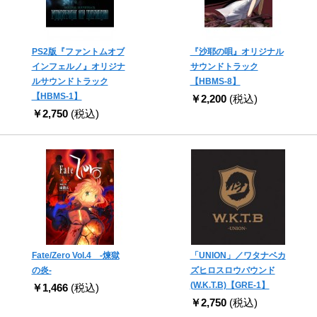
PS2版『ファントムオブ
『沙耶の唄』オリジナル
インフェルノ』オリジナ
サウンドトラック
ルサウンドトラック
【HBMS-8】
【HBMS-1】
￥2,200
(税込)
￥2,750
(税込)
Fate/Zero Vol.4 -煉獄
「UNION」／ワタナベカ
の炎-
ズヒロスロウバウンド
(W.K.T.B)【GRE-1】
￥1,466
(税込)
￥2,750
(税込)