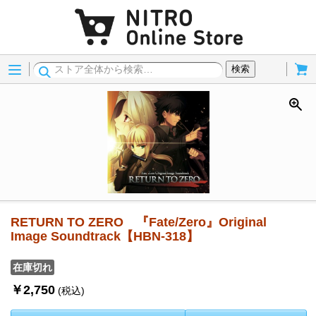
Menu
Cart
検索
RETURN TO ZERO 『Fate/Zero』Original
Image Soundtrack【HBN-318】
在庫切れ
￥2,750
(税込)