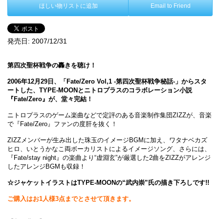
ほしい物リストに追加
Email to Friend
発売日:
2007/12/31
第四次聖杯戦争の轟きを聴け！
2006年12月29日、「Fate/Zero Vol,1 -第四次聖杯戦争秘話-」からスタ
ートした、TYPE-MOONとニトロプラスのコラボレーション小説
『Fate/Zero』が、堂々完結！
ニトロプラスのゲーム楽曲などで定評のある音楽制作集団ZIZZが、音楽
で『Fate/Zero』ファンの度肝を抜く！
ZIZZメンバーが生み出した珠玉のイメージBGMに加え、ワタナベカズ
ヒロ、いとうかなこ両ボーカリストによるイメージソング、さらには、
『Fate/stay night』の楽曲より“虚淵玄”が厳選した2曲をZIZZがアレンジ
したアレンジBGMも収録！
☆ジャケットイラストはTYPE-MOONの“武内崇”氏の描き下ろしです!!
ご購入はお1人様3点までとさせて頂きます。