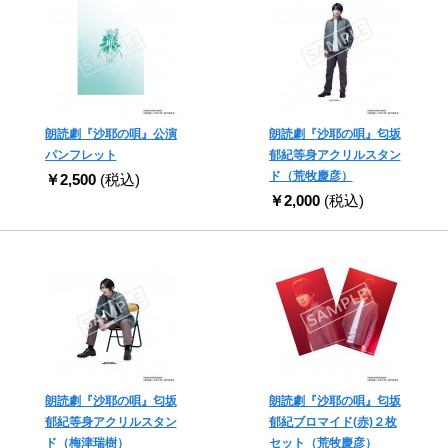
朗読劇『沙耶の唄』公演
朗読劇『沙耶の唄』匂坂
パンフレット
郁紀等身アクリルスタン
ド（荒牧慶彦）
￥2,500
(税込)
￥2,000
(税込)
朗読劇『沙耶の唄』匂坂
朗読劇『沙耶の唄』匂坂
郁紀等身アクリルスタン
郁紀ブロマイド(赤)２枚
ド（梅津瑞樹）
セット（荒牧慶彦）