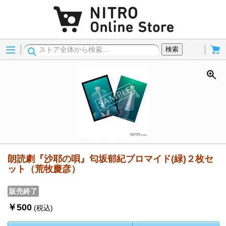
Menu
Cart
検索
朗読劇『沙耶の唄』匂坂郁紀ブロマイド(緑)２枚セ
ット（荒牧慶彦）
販売終了
￥500
(税込)