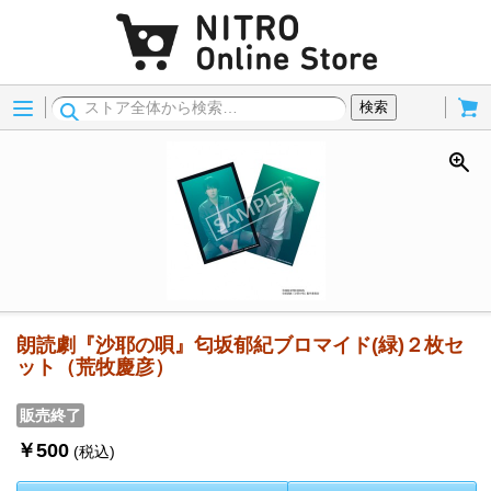
Menu
Cart
検索
朗読劇『沙耶の唄』匂坂郁紀ブロマイド(緑)２枚セ
ット（荒牧慶彦）
販売終了
￥500
(税込)