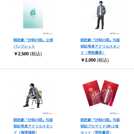
朗読劇『沙耶の唄』公演
朗読劇『沙耶の唄』匂坂
パンフレット
郁紀等身アクリルスタン
ド（荒牧慶彦）
￥2,500
(税込)
￥2,000
(税込)
朗読劇『沙耶の唄』匂坂
朗読劇『沙耶の唄』匂坂
郁紀等身アクリルスタン
郁紀ブロマイド(赤)２枚
ド（梅津瑞樹）
セット（荒牧慶彦）