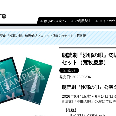
はじめての方へ
ご利用方法
マイアカウ
読劇『沙耶の唄』匂坂郁紀ブロマイド(緑)２枚セット（荒牧慶
朗読劇『沙耶の唄』匂坂
セット（荒牧慶彦）
発売日:
2026/06/04
朗読劇『沙耶の唄』公演
2026年6月4日(木)～6月14
朗読劇『沙耶の唄』公演にて販
【仕様】
サイズL版／2枚セット