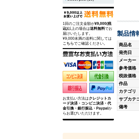
1回のご注文金額が
¥9,000(税
込)
以上の場合は
送料無料
でお
製品情
届けいたします。
¥9,000未満の送料に関しては
こちら
でご確認ください。
商品名
発売日
メーカー
参考価格
税抜価格
作品
カテゴリ
お支払い方法は
クレジットカ
サブカテ
ード決済・コンビニ決済・代
備考
金引換・銀行振込・Paypal
か
らお選びいただけます。