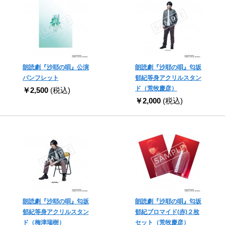
朗読劇『沙耶の唄』公演
朗読劇『沙耶の唄』匂坂
パンフレット
郁紀等身アクリルスタン
ド（荒牧慶彦）
￥2,500
(税込)
￥2,000
(税込)
朗読劇『沙耶の唄』匂坂
朗読劇『沙耶の唄』匂坂
郁紀等身アクリルスタン
郁紀ブロマイド(赤)２枚
ド（梅津瑞樹）
セット（荒牧慶彦）