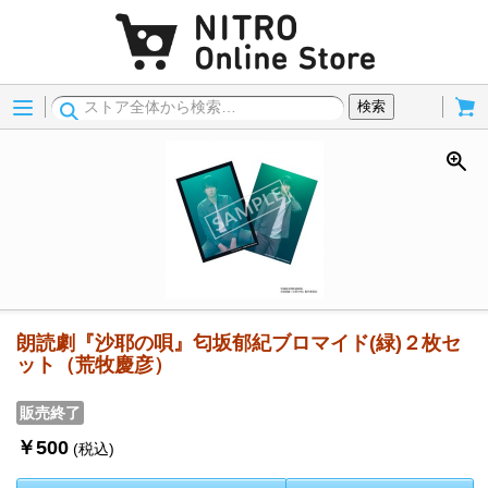
Menu
Cart
検索
朗読劇『沙耶の唄』匂坂郁紀ブロマイド(緑)２枚セ
ット（荒牧慶彦）
販売終了
￥500
(税込)