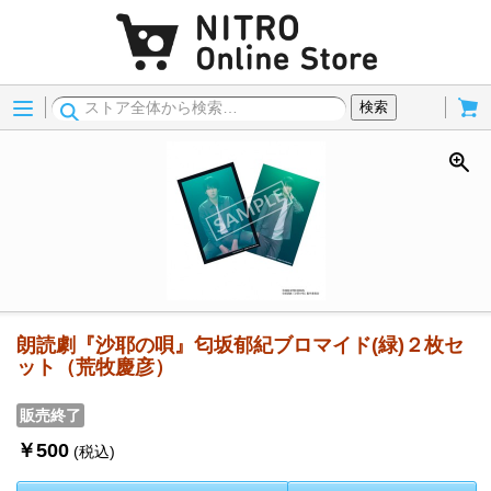
Menu
Cart
検索
朗読劇『沙耶の唄』匂坂郁紀ブロマイド(緑)２枚セ
ット（荒牧慶彦）
販売終了
￥500
(税込)