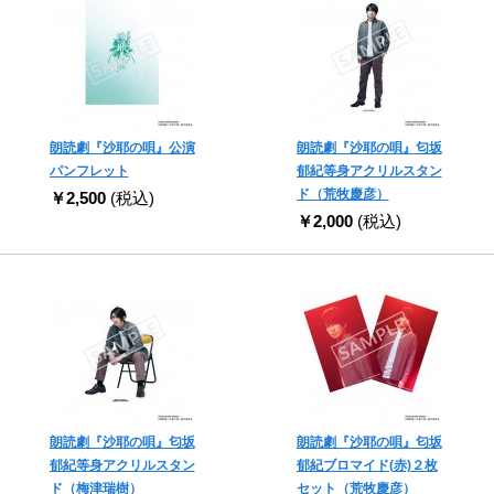
朗読劇『沙耶の唄』公演
朗読劇『沙耶の唄』匂坂
パンフレット
郁紀等身アクリルスタン
ド（荒牧慶彦）
￥2,500
(税込)
￥2,000
(税込)
朗読劇『沙耶の唄』匂坂
朗読劇『沙耶の唄』匂坂
郁紀等身アクリルスタン
郁紀ブロマイド(赤)２枚
ド（梅津瑞樹）
セット（荒牧慶彦）