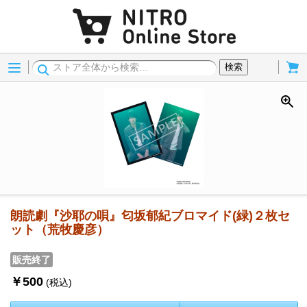
Menu
Cart
検索
朗読劇『沙耶の唄』匂坂郁紀ブロマイド(緑)２枚セ
ット（荒牧慶彦）
販売終了
￥500
(税込)