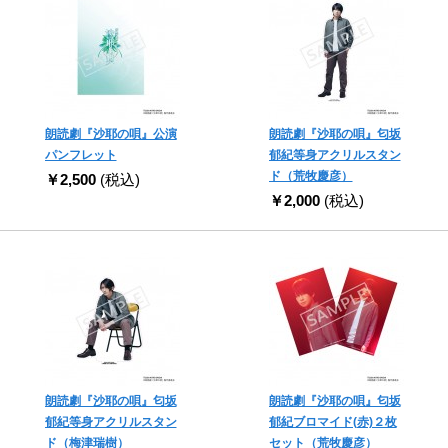
朗読劇『沙耶の唄』公演
朗読劇『沙耶の唄』匂坂
パンフレット
郁紀等身アクリルスタン
ド（荒牧慶彦）
￥2,500
(税込)
￥2,000
(税込)
朗読劇『沙耶の唄』匂坂
朗読劇『沙耶の唄』匂坂
郁紀等身アクリルスタン
郁紀ブロマイド(赤)２枚
ド（梅津瑞樹）
セット（荒牧慶彦）