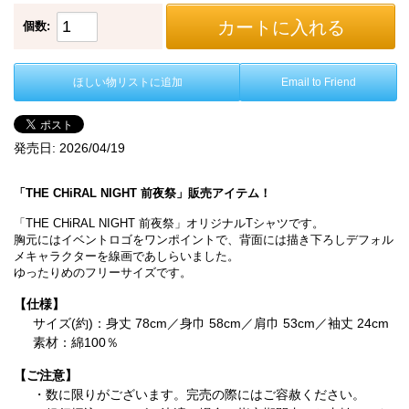
カートに入れる
個数:
ほしい物リストに追加
Email to Friend
発売日:
2026/04/19
「THE CHiRAL NIGHT 前夜祭」販売アイテム！
「THE CHiRAL NIGHT 前夜祭」オリジナルTシャツです。
胸元にはイベントロゴをワンポイントで、背面には描き下ろしデフォル
メキャラクターを線画であしらいました。
ゆったりめのフリーサイズです。
【仕様】
サイズ(約)：身丈 78cm／身巾 58cm／肩巾 53cm／袖丈 24cm
素材：綿100％
【ご注意】
・数に限りがございます。完売の際にはご容赦ください。