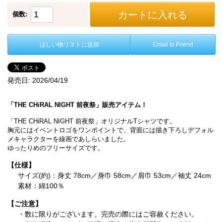
カートに入れる
個数:
ほしい物リストに追加
Email to Friend
発売日:
2026/04/19
「THE CHiRAL NIGHT 前夜祭」販売アイテム！
「THE CHiRAL NIGHT 前夜祭」オリジナルTシャツです。
胸元にはイベントロゴをワンポイントで、背面には描き下ろしデフォル
メキャラクターを線画であしらいました。
ゆったりめのフリーサイズです。
【仕様】
サイズ(約)：身丈 78cm／身巾 58cm／肩巾 53cm／袖丈 24cm
素材：綿100％
【ご注意】
・数に限りがございます。完売の際にはご容赦ください。