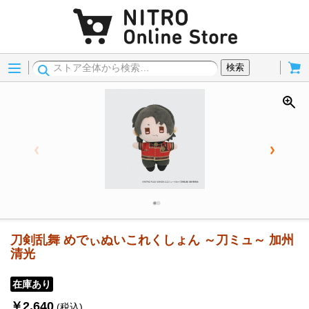
Menu
Cart
検索
刀剣乱舞 めでぃぬいこれくしょん ～刀ミュ～ 加州
清光
在庫あり
￥2,640
(税込)