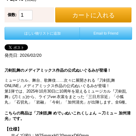
カートに入れる
個数:
ほしい物リストに追加
Email to Friend
発売日:
2026/02/20
刀剣乱舞のメディアミックス作品の公式ぬいぐるみが登場！
ミュージカル、舞台、歌舞伎……次々に展開される『刀剣乱舞
ONLINE』メディアミックス作品の公式ぬいぐるみが登場！
第1弾では、2025年10月30日に10周年を迎えるミュージカル『刀剣乱
舞』(刀ミュ)から、ライブver.衣裳をまとった「三日月宗近」「小狐
丸」「石切丸」「岩融」「今剣」「加州清光」が出陣します。全6種。
こちらの商品は「刀剣乱舞 めでぃぬいこれくしょん ～刀ミュ～ 加州清
光」です。
【仕様】
サイズ(約)：W75mm×H120mm×D60mm