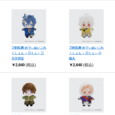
刀剣乱舞 めでぃぬいこれ
刀剣乱舞 めでぃぬいこれ
くしょん ～刀ミュ～ 三
くしょん ～刀ミュ～ 小
日月宗近
狐丸
￥2,640
(税込)
￥2,640
(税込)