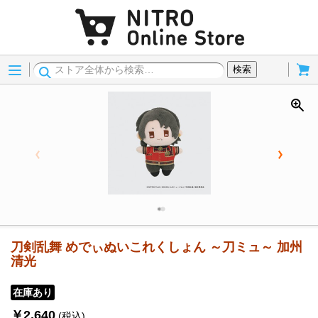
Menu
Cart
検索
刀剣乱舞 めでぃぬいこれくしょん ～刀ミュ～ 加州
清光
在庫あり
￥2,640
(税込)