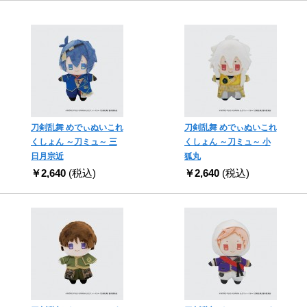
刀剣乱舞 めでぃぬいこれ
刀剣乱舞 めでぃぬいこれ
くしょん ～刀ミュ～ 三
くしょん ～刀ミュ～ 小
日月宗近
狐丸
￥2,640
(税込)
￥2,640
(税込)