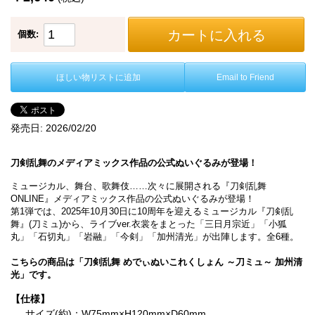
カートに入れる
個数:
ほしい物リストに追加
Email to Friend
発売日:
2026/02/20
刀剣乱舞のメディアミックス作品の公式ぬいぐるみが登場！
ミュージカル、舞台、歌舞伎……次々に展開される『刀剣乱舞
ONLINE』メディアミックス作品の公式ぬいぐるみが登場！
第1弾では、2025年10月30日に10周年を迎えるミュージカル『刀剣乱
舞』(刀ミュ)から、ライブver.衣裳をまとった「三日月宗近」「小狐
丸」「石切丸」「岩融」「今剣」「加州清光」が出陣します。全6種。
こちらの商品は「刀剣乱舞 めでぃぬいこれくしょん ～刀ミュ～ 加州清
光」です。
【仕様】
サイズ(約)：W75mm×H120mm×D60mm