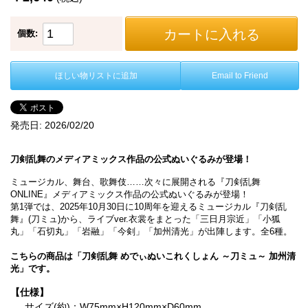
カートに入れる
個数:
ほしい物リストに追加
Email to Friend
発売日:
2026/02/20
刀剣乱舞のメディアミックス作品の公式ぬいぐるみが登場！
ミュージカル、舞台、歌舞伎……次々に展開される『刀剣乱舞
ONLINE』メディアミックス作品の公式ぬいぐるみが登場！
第1弾では、2025年10月30日に10周年を迎えるミュージカル『刀剣乱
舞』(刀ミュ)から、ライブver.衣裳をまとった「三日月宗近」「小狐
丸」「石切丸」「岩融」「今剣」「加州清光」が出陣します。全6種。
こちらの商品は「刀剣乱舞 めでぃぬいこれくしょん ～刀ミュ～ 加州清
光」です。
【仕様】
サイズ(約)：W75mm×H120mm×D60mm