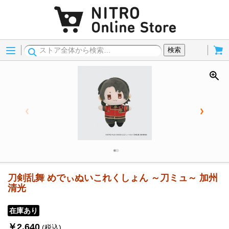
Menu
Cart
検索
刀剣乱舞 めでぃぬいこれくしょん ～刀ミュ～ 加州
清光
在庫あり
￥2,640
(税込)