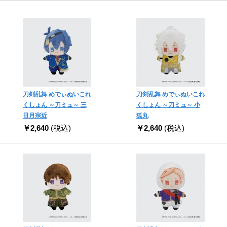
刀剣乱舞 めでぃぬいこれ
刀剣乱舞 めでぃぬいこれ
くしょん ～刀ミュ～ 三
くしょん ～刀ミュ～ 小
日月宗近
狐丸
￥2,640
(税込)
￥2,640
(税込)